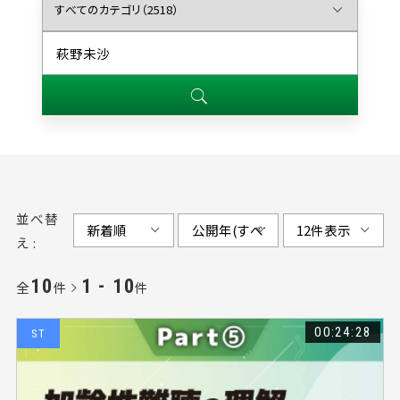
#片麻痺（82）
#失語症（115）
#運動器（57）
#高次脳機能障害（71）
#肩関節（48）
#言語聴覚士（69）
#フレイル（74）
#サルコペニア（79）
#触診（39）
#コミュニケーション（110）
#石井慎一郎（31）
#嚥下障害（67）
#高齢者（87）
#作業療法（108）
#小児（158）
#歩行（55）
#誤嚥（71）
#運動学（35）
#バイオメカニクス（38）
並べ替
#姿勢制御（44）
#誤嚥性肺炎（57）
#無料（67）
え :
#痛み（56）
#拘縮（21）
#多裂筋（15）
#膝関節（43）
#ポジショニング（56）
#ADL（63）
10
1 - 10
全
件
件
#腰痛（43）
#発達障害（87）
#運動学習（29）
00:24:28
ST
#急性期（59）
#呼吸リハビリテーション（38）
#実技（29）
#脳血管疾患（10）
#マネジメント（48）
#多職種連携（48）
#理学療法士（22）
#森岡周（24）