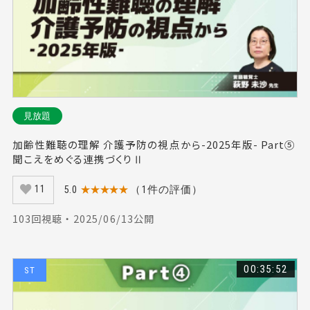
#生活期（64）
#摂食嚥下（44）
#目標設定（58）
#エビデンス（35）
#予後予測（39）
#ストレッチ（24）
#井上登太（38）
#河重俊一郎（12）
#変形性膝関節症（32）
#スポーツ（34）
#超音波（22）
#リスク管理（59）
#上肢機能（20）
見放題
#ＴＨＡ（17）
#ICF（32）
#視床（24）
加齢性難聴の理解 介護予防の視点から-2025年版- Part⑤
#松本正知（19）
#町田志樹（16）
#人工関節（23）
聞こえをめぐる連携づくりⅡ
#起き上がり（13）
#言語障害（16）
#回復期（38）
#変形性股関節症（21）
#運動（31）
#圧迫骨折（8）
5.0
★★★★★
（1件の評価）
11
#慢性疼痛（26）
#インソール（15）
#鈴木啓介（14）
103回視聴 ・ 2025/06/13公開
#肘関節（19）
#介護予防（32）
#解剖（25）
#動作分析（16）
#疼痛（35）
#髙橋忠志（27）
00:35:52
ST
#パーキンソン病（17）
#脊柱管狭窄症（7）
#発達（41）
#心臓リハビリテーション（33）