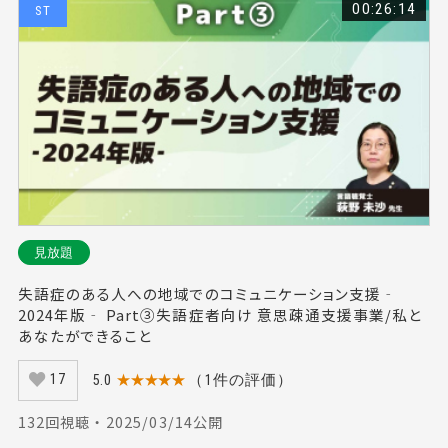
#ヘルニア（6）
#姿勢負荷（1）
#慢性硬膜下血腫（1）
00:26:14
ST
#施設のインテリアリハビリテーション（1）
見放題
失語症のある人への地域でのコミュニケーション支援‐
2024年版‐ Part③失語症者向け 意思疎通支援事業/私と
あなたができること
5.0
★★★★★
（1件の評価）
17
132回視聴 ・ 2025/03/14公開