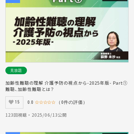
#補聴器（15）
#通所介護（4）
#ゲーム（9）
#労働基準法（3）
#海外（7）
#ハラスメント（7）
#うつ病（5）
#腹式呼吸（9）
#英会話（6）
#呼吸筋トレーニング（1）
#フレームワーク（4）
#就業規則（2）
#義足（2）
#組織運営（2）
#八幡麻里（4）
#家族ケア（6）
#診断基準（2）
#心理的安全性（6）
#ウェアリングオフ（1）
#発声（10）
#ストレングスリハビリテーション（2）
見放題
#松本重人（3）
#トレーナー（4）
#腹圧（9）
加齢性難聴の理解 介護予防の視点から-2025年版- Part①
難聴、加齢性難聴とは？
#ファイナンシャル・プランニング（9）
#コンプライアンス（2）
#鼓音（1）
#職場環境（3）
0.0
☆☆☆☆☆
（0件の評価）
15
#脊椎疾患（1）
#前脛骨筋（1）
#整理収納（2）
123回視聴 ・ 2025/06/13公開
#脳神経外科（2）
#芳賀大輔（5）
#フルブライト（2）
#資料作成（4）
#バーンアウト（1）
#巻き爪（1）