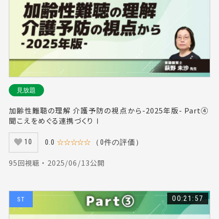
#骨折（22）
#腱板疎部（7）
#報酬（17）
#作業療法士（19）
#アセスメント（16）
#シーティング（21）
#活動（27）
#褥瘡（20）
#ステージ理論（15）
#奥村修也（28）
#行動変容（33）
#筋膜（16）
#地域（21）
#栄養療法（15）
#手術（18）
#車椅子（18）
見放題
#発達性協調運動障害（15）
#香川寛（14）
加齢性難聴の理解 介護予防の視点から-2025年版- Part④
#注意障害（19）
#対馬栄輝（20）
#齊藤正佳（21）
聞こえをめぐる連携づくりⅠ
#キャリアデザイン（10）
#訪問リハビリテーション（15）
0.0
☆☆☆☆☆
（0件の評価）
10
#感覚（21）
#串田英之（17）
#うつ（17）
#訪問リハ（18）
#張本浩平（8）
#治療（13）
95回視聴 ・ 2025/06/13公開
#予防（20）
#口腔ケア（23）
#嚥下訓練（13）
#非特異的腰痛（7）
#運動イメージ（19）
00:21:57
ST
#小殿筋（6）
#内藤紘一（25）
#神経（17）