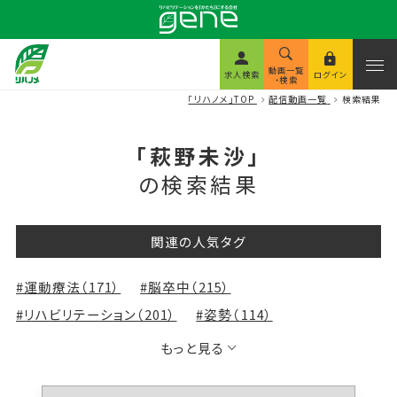
動画一覧
求人検索
ログイン
・検索
「リハノメ」TOP
配信動画一覧
検索結果
「萩野未沙」
の検索結果
関連の人気タグ
#運動療法（171）
#脳卒中（215）
#リハビリテーション（201）
#姿勢（114）
#評価（147）
#解剖学（53）
#脳画像（79）
もっと見る
#認知症（139）
#理学療法（119）
#股関節（72）