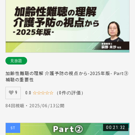
#大腿直筋（5）
#終末期（22）
#前頭前野（4）
#手外科（9）
#住宅改修（11）
#フィジカルアセスメント（18）
#上田敏（10）
#物理療法（18）
#意思決定（8）
#画像所見（4）
#吃音（24）
#心電図（15）
#認知機能（27）
#大殿筋（2）
#糖尿病（12）
#キャリア（9）
#がん（33）
#腰椎前弯（2）
#上田亨（7）
見放題
#言語訓練（21）
#髙橋仁美（4）
#前腕（7）
加齢性難聴の理解 介護予防の視点から-2025年版- Part③
#大脳基底核（6）
#床反力（2）
#在宅（20）
補聴の重要性
#エコー（18）
#障害受容（9）
#摂食嚥下障害（22）
0.0
☆☆☆☆☆
（0件の評価）
9
#看取り（18）
#術後リハビリテーション（6）
84回視聴 ・ 2025/06/13公開
#侵害受容器（1）
#体性感覚（5）
#トロミ（10）
#保存療法（8）
#転倒予防（1）
#課題指向型（4）
#リスクマネジメント（11）
#オーラルフレイル（8）
00:21:32
ST
#環境整備（4）
#Dysarthria（9）
#運動指導（12）