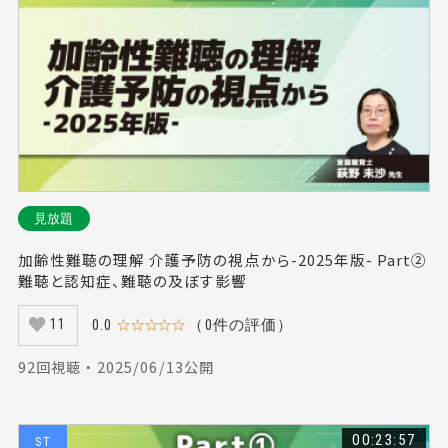
#前庭リハビリテーション（10）
#音声障害（7）
#矢田康人（15）
#地域包括ケアシステム（3）
#精神科作業療法（7）
#言語発達（5）
#自己研鑽（5）
#原麻理子（8）
#呼吸困難（6）
#遊び（9）
#障がい児（6）
#牧野日和（11）
#呼吸不全（6）
#骨盤底筋群（3）
#傾聴（9）
#画像検査（4）
#猪田邦雄（7）
#雇用（1）
見放題
#河野裕治（7）
#テンセグリティ構造（2）
加齢性難聴の理解 介護予防の視点から-2025年版- Part②
#石垣貴康（15）
#人材育成（10）
#柴本勇（10）
難聴と認知症、難聴の及ぼす影響
#相対的喉頭位置（1）
#リスク（2）
#協調性（9）
0.0
☆☆☆☆☆
（0件の評価）
11
#介護老人保健施設（6）
#自己肯定感（5）
92回視聴 ・ 2025/06/13公開
#神経回路（3）
#骨盤サポート（1）
#間接的嚥下訓練（5）
#ボツリヌス療法（9）
#リラクゼーション（1）
#乳幼児姿勢保持（3）
00:23:57
ST