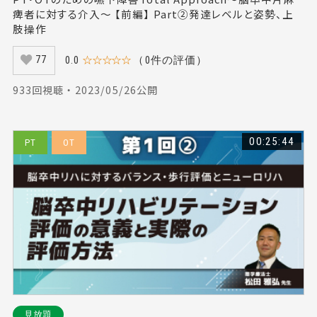
痺者に対する介入～ 【前編】 Part②発達レベルと姿勢、上
肢操作
0.0
☆☆☆☆☆
（0件の評価）
77
933回視聴 ・ 2023/05/26公開
00:25:44
PT
OT
見放題