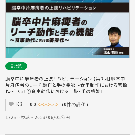
見放題
脳卒中片麻痺者の上肢リハビリテーション 【第3回】脳卒中
片麻痺者のリーチ動作と手の機能～食事動作における箸操
作～ Part①食事動作における上肢・手の機能1
0.0
☆☆☆☆☆
（0件の評価）
163
1725回視聴 ・ 2023/06/02公開