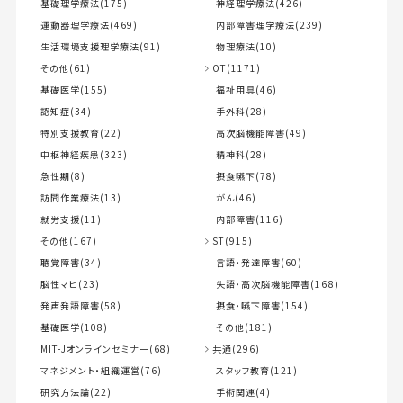
基礎理学療法(175)
神経理学療法(426)
運動器理学療法(469)
内部障害理学療法(239)
生活環境支援理学療法(91)
物理療法(10)
その他(61)
OT(1171)
基礎医学(155)
福祉用具(46)
認知症(34)
手外科(28)
特別支援教育(22)
高次脳機能障害(49)
中枢神経疾患(323)
精神科(28)
急性期(8)
摂食嚥下(78)
訪問作業療法(13)
がん(46)
就労支援(11)
内部障害(116)
その他(167)
ST(915)
聴覚障害(34)
言語・発達障害(60)
脳性マヒ(23)
失語・高次脳機能障害(168)
発声発語障害(58)
摂食・嚥下障害(154)
基礎医学(108)
その他(181)
MIT-Jオンラインセミナー(68)
共通(296)
マネジメント・組織運営(76)
スタッフ教育(121)
研究方法論(22)
手術関連(4)