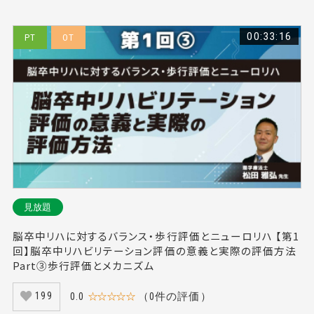
00:33:16
PT
OT
見放題
脳卒中リハに対するバランス・歩行評価とニューロリハ 【第1
回】脳卒中リハビリテーション評価の意義と実際の評価方法
Part③歩行評価とメカニズム
0.0
☆☆☆☆☆
（0件の評価）
199