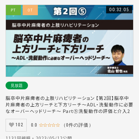
00:32:05
PT
OT
見放題
脳卒中片麻痺者の上肢リハビリテーション 【第2回】脳卒中
片麻痺者の上方リーチと下方リーチ～ADL・洗髪動作に必要
なオーバーヘッドリーチ～ Part⑤洗髪動作の評価と介入2
0.0
☆☆☆☆☆
（0件の評価）
102
1131回視聴 ・ 2023/05/12公開