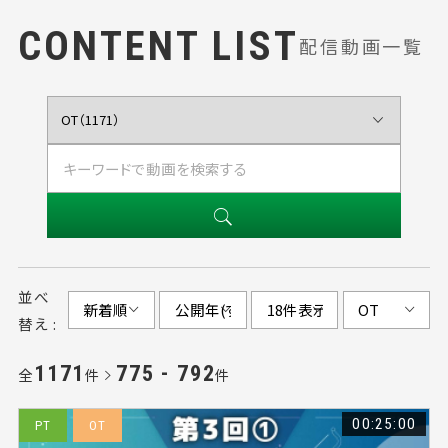
CONTENT LIST
配信動画一覧
並べ
替え :
1171
775 - 792
全
件
件
00:25:00
PT
OT