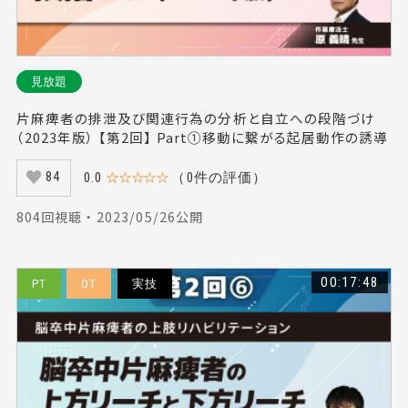
見放題
片麻痺者の排泄及び関連行為の分析と自立への段階づけ
（2023年版） 【第2回】 Part①移動に繋がる起居動作の誘導
0.0
☆☆☆☆☆
（0件の評価）
84
804回視聴 ・ 2023/05/26公開
00:17:48
PT
OT
実技