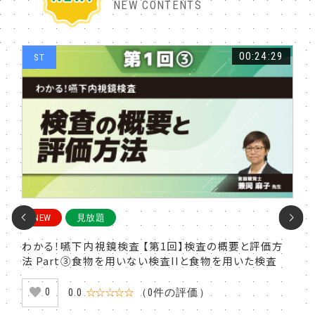
NEW CONTENTS
:48
00:24:29
ST
S
NEW
見放題
N
観的
わかる！嚥下内視鏡検査 【第1回】検査の概要と評価方
わか
子を
法 Part③食物を用いない検査IIと食物を用いた検査
法 
0.0
☆☆☆☆☆
（0件の評価）
0