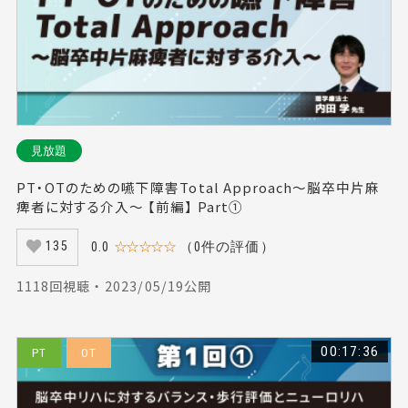
見放題
PT・OTのための嚥下障害Total Approach～脳卒中片麻
痺者に対する介入～ 【前編】 Part①
0.0
☆☆☆☆☆
（0件の評価）
135
1118回視聴 ・ 2023/05/19公開
00:17:36
PT
OT