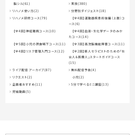
脳シル(61)
実技(380)
リハノメ使い方(2)
分野別ダイジェスト(18)
リハノメ研修コース(79)
【全4回】運動器疾患術後編（上肢）コ
ース(6)
【全4回】神経難病コース(10)
【全4回】血液・生化学データのみか
たコース(14)
【全5回】小児の摂食嚥下コース(11)
【全3回】高次脳機能障害コース(11)
【全4回】リスク管理入門コース(12)
【全2回】新人セラピストのための「社
会人＆医療人」スタートガイドコース
(15)
ライブ配信 アーカイブ(87)
無料配信予告(4)
リクエスト(2)
小児(2)
企画者おすすめ(11)
5分で学べるミニ講座(13)
完結動画(5)