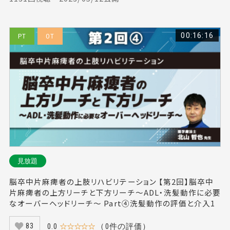
00:16:16
PT
OT
見放題
脳卒中片麻痺者の上肢リハビリテーション 【第2回】脳卒中
片麻痺者の上方リーチと下方リーチ～ADL・洗髪動作に必要
なオーバーヘッドリーチ～ Part④洗髪動作の評価と介入1
0.0
☆☆☆☆☆
（0件の評価）
83