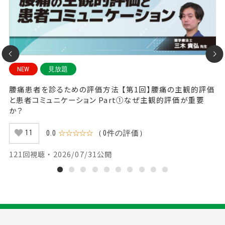
NEW
見放題
部
腰痛患者を診るための評価方法 【第1回】腰痛の主観的評価
腰
と患者コミュニケーション Part①なぜ主観的評価が重要
と
か？
た
0.0
☆☆☆☆☆
（0件の評価）
11
121回視聴 ・ 2026/07/31公開
4
1
2
3
4
5
6
7
8
9
10