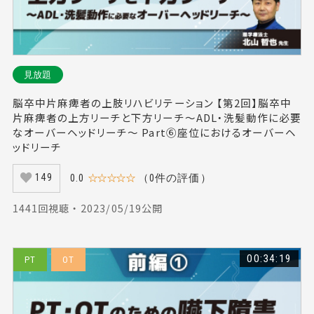
見放題
脳卒中片麻痺者の上肢リハビリテーション 【第2回】脳卒中
片麻痺者の上方リーチと下方リーチ～ADL・洗髪動作に必要
なオーバーヘッドリーチ～ Part⑥座位におけるオーバーヘ
ッドリーチ
0.0
☆☆☆☆☆
（0件の評価）
149
1441回視聴 ・ 2023/05/19公開
00:34:19
PT
OT