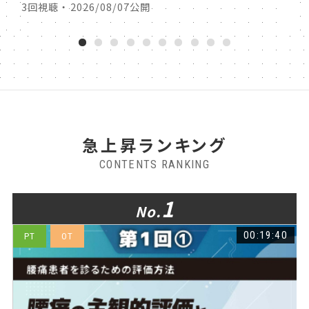
3回視聴 ・ 2026/08/07公開
3回視
1
2
3
4
5
6
7
8
9
10
急上昇ランキング
CONTENTS RANKING
1
No.
5
00:19:40
PT
OT