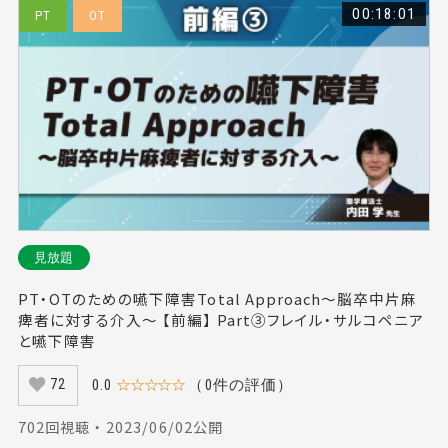
00:18:01
PT
OT
見放題
PT・OTのための嚥下障害Total Approach～脳卒中片麻
痺者に対する介入～ 【前編】 Part③フレイル・サルコペニア
と嚥下障害
0.0
☆☆☆☆☆
（0件の評価）
72
702回視聴 ・ 2023/06/02公開