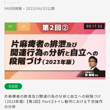
946回視聴 ・ 2023/06/02公開
00:17:53
PT
OT
見放題
片麻痺者の排泄及び関連行為の分析と自立への段階づけ
（2023年版） 【第2回】 Part②トイレ動作における下衣操作
の分析