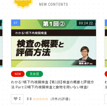
NEW CONTENTS
ST
00:24:22
NEW
見放題
方
わかる！嚥下内視鏡検査 【第1回】検査の概要と評価方
法 Part②嚥下内視鏡検査と食物を用いない検査I
2
0.0
☆☆☆☆☆
（0件の評価）