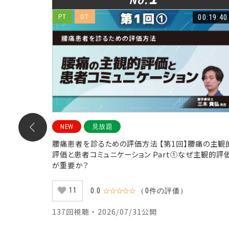
00:36:07
PT
OT
00:19:40
NEW
見放題
】前腕、
腰痛患者を診るための評価方法 【第1回】腰痛の主観
（手関節）
評価と患者コミュニケーション Part①なぜ主観的評
が重要か？
11
0.0
☆☆☆☆☆
（0件の評価）
137回視聴 ・ 2026/07/31公開