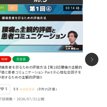
PT
OT
00:14:48
PT
O
NEW
見放題
NEW
腰痛患者を診るための評価方法 【第1回】腰痛の主観的
腰痛患者
評価と患者コミュニケーション Part④心理社会因子を
評価と患者
予測するための主観的評価II
ための患
5
6
0.0
☆☆☆☆☆
（0件の評価）
47回視聴 ・ 2026/07/31公開
87回視聴 