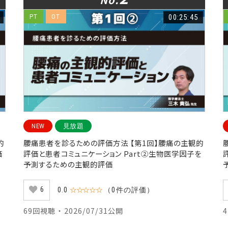
PT
OT
00:25:45
NEW
見放題
的
腰痛患者を診るための評価方法 【第1回】腰痛の主観的
価
評価と患者コミュニケーション Part②生物医学因子を
予測するための主観的評価
6
0.0
☆☆☆☆☆
（0件の評価）
69回視聴 ・ 2026/07/31公開