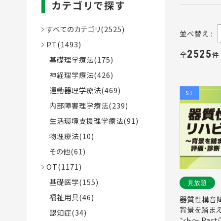
カテゴリで探す
すべてのカテゴリ(2525)
並べ替え :
PT(1493)
2525
全
基礎理学療法(175)
神経理学療法(426)
運動器理学療法(469)
ST
内部障害理学療法(239)
生活環境支援理学療法(91)
物理療法(10)
その他(61)
OT(1171)
基礎医学(155)
見放題
福祉用具(46)
器質性構音
背景を踏まえ
認知症(34)
ント～ Pa