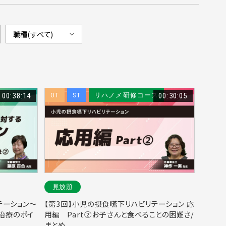
00:38:14
OT
ST
リハノメ研修コース
00:30:05
見放題
テーション～
【第3回】小児の摂食嚥下リハビリテーション 応
治療のポイ
用編 Part②お子さんと食べることの困難さ/
まとめ