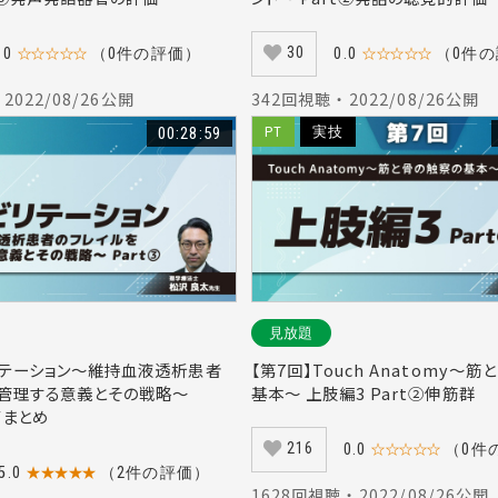
30
.0
☆☆☆☆☆
（0件の評価）
0.0
☆☆☆☆☆
（0件
 2022/08/26公開
342回視聴 ・ 2022/08/26公開
00:28:59
PT
実技
見放題
リテーション～維持血液透析患者
【第7回】Touch Anatomy～
を管理する意義とその戦略～
基本～ 上肢編3 Part②伸筋群
/まとめ
216
0.0
☆☆☆☆☆
（0件
5.0
★★★★★
（2件の評価）
1628回視聴 ・ 2022/08/26公開