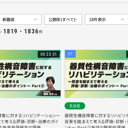
1819 - 1836
件
件
00:23:31
ST
見放題
障害に対するリハビリテーション～
器質性構音障害に対するリハビリ
て考える評価・診断・治療のポイ
背景を踏まえて考える評価・診断・
rt③発声発語器官の評価
ント～ Part②発話の聴覚的評価