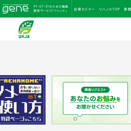
PT・OT・STのための
動画
会場
セミナー
リハノメ
TOP
事
配信サービス「リハノメ」