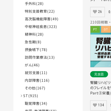
手外科(28)
特別支援教育(22)
26
0
高次脳機能障害(49)
210回視聴 ・
中枢神経疾患(323)
PT
OT
精神科(28)
急性期(8)
摂食嚥下(78)
訪問作業療法(13)
がん(46)
就労支援(11)
見放題
内部障害(116)
腎臓リハビ
のフレイル
その他(167)
Part③栄養
ST(915)
聴覚障害(34)
134
言語・発達障害(60)