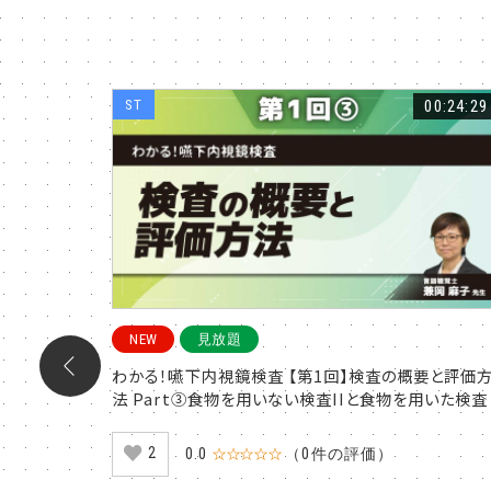
00:14:48
ST
00:24:29
NEW
見放題
痛の主観的
わかる！嚥下内視鏡検査 【第1回】検査の概要と評価
社会因子を
法 Part③食物を用いない検査IIと食物を用いた検査
2
0.0
☆☆☆☆☆
（0件の評価）