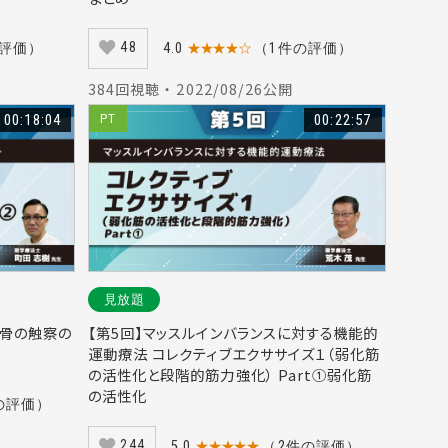
48
の評価）
4.0
★★★★☆
（1件の評価）
384回視聴 ・ 2022/08/26公開
00:18:04
PT
00:22:57
見放題
筋と骨の触察の
【第5回】マッスルインバランスに対する機能的
運動療法 コレクティブエクササイズ１（弱化筋
の活性化と段階的筋力強化） Part①弱化筋
の活性化
の評価）
244
5.0
★★★★★
（2件の評価）