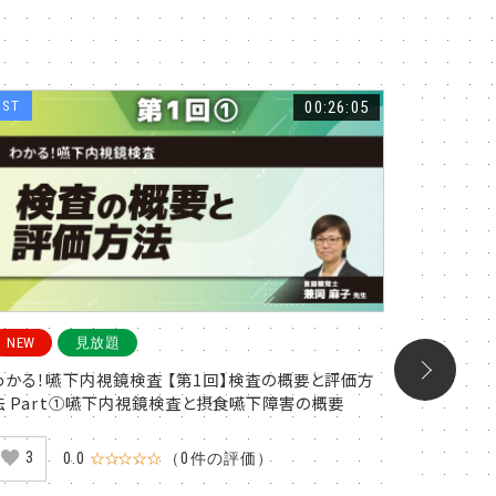
ST
00:26:05
PT
O
NEW
見放題
NEW
わかる！嚥下内視鏡検査 【第1回】検査の概要と評価方
腰痛患者
法 Part①嚥下内視鏡検査と摂食嚥下障害の概要
評価 Pa
3
1
0.0
☆☆☆☆☆
（0件の評価）