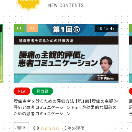
NEW CONTENTS
PT
OT
00:15:47
NEW
見放題
腰痛患者を診るための評価方法 【第1回】腰痛の主観的
評価と患者コミュニケーション Part⑤効果的な問診の
ための患者コミュニケーション
5
0.0
☆☆☆☆☆
（0件の評価）