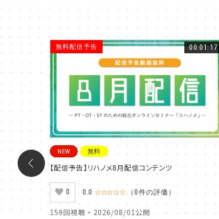
00:22:07
無料配信予告
00:01:17
NEW
無料
発予防の
【配信予告】リハノメ8月配信コンテンツ
0
0.0
☆☆☆☆☆
（0件の評価）
159回視聴 ・ 2026/08/01公開