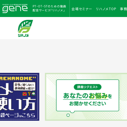
PT・OT・STのための
動画
会場
セミナー
リハノメ
TOP
事
配信サービス「リハノメ」