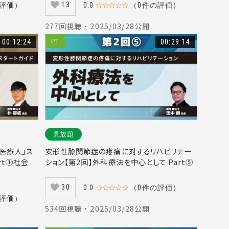
13
の評価）
0.0
☆☆☆☆☆
（0件の評価）
277回視聴 ・ 2025/03/28公開
00:12:24
PT
00:29:14
見放題
医療人」ス
変形性膝関節症の疼痛に対するリハビリテー
rt①社会
ション【第2回】外科療法を中心として Part⑤
30
0.0
☆☆☆☆☆
（0件の評価）
の評価）
534回視聴 ・ 2025/03/28公開