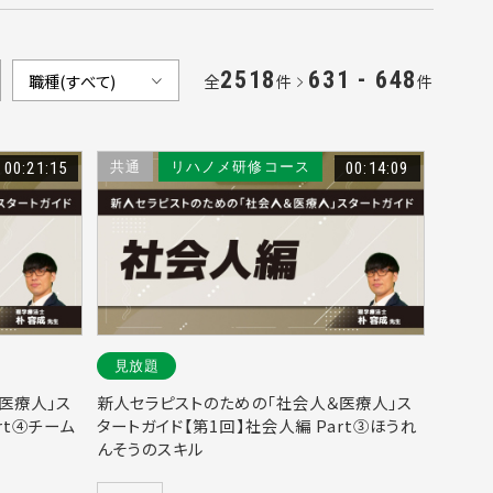
2518
631 - 648
全
件
件
00:21:15
共通
リハノメ研修コース
00:14:09
見放題
医療人」ス
新人セラピストのための「社会人＆医療人」ス
rt④チーム
タートガイド【第1回】社会人編 Part③ほうれ
んそうのスキル