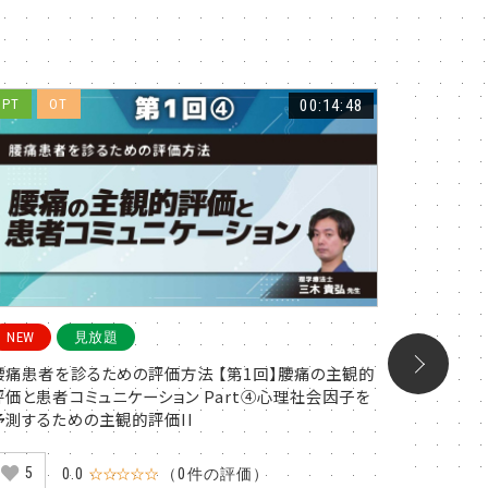
PT
OT
00:14:48
PT
O
NEW
見放題
NEW
腰痛患者を診るための評価方法 【第1回】腰痛の主観的
腰痛患者
評価と患者コミュニケーション Part④心理社会因子を
評価と患者
予測するための主観的評価II
予測する
5
6
0.0
☆☆☆☆☆
（0件の評価）