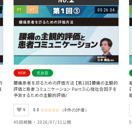
PT
OT
00:26:04
NEW
見放題
的
腰痛患者を診るための評価方法 【第1回】腰痛の主観的
価
評価と患者コミュニケーション Part③心理社会因子を
予測するための主観的評価I
6
0.0
☆☆☆☆☆
（0件の評価）
45回視聴 ・ 2026/07/31公開