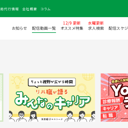
務局
代行情報
会社
概要
コラム
12/9 更新
水曜更新
お知らせ
配信動画一覧
オススメ特集
求人検索
配信スケジ