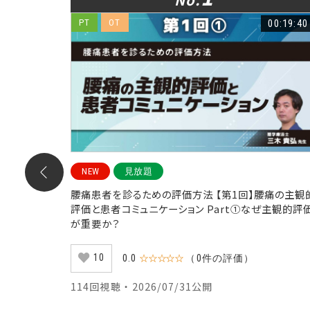
00:23:08
PT
OT
00:19:40
NEW
見放題
のシーティ
腰痛患者を診るための評価方法 【第1回】腰痛の主観
Part①
評価と患者コミュニケーション Part①なぜ主観的評
が重要か？
10
0.0
☆☆☆☆☆
（0件の評価）
114回視聴 ・ 2026/07/31公開