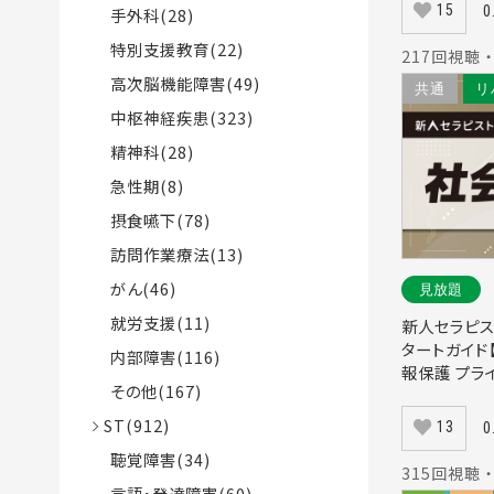
15
0
手外科(28)
特別支援教育(22)
217回視聴 ・
高次脳機能障害(49)
共通
リ
中枢神経疾患(323)
精神科(28)
急性期(8)
摂食嚥下(78)
訪問作業療法(13)
がん(46)
見放題
就労支援(11)
新人セラピス
タートガイド
内部障害(116)
報保護 プラ
その他(167)
ST(912)
13
0
聴覚障害(34)
315回視聴 ・
言語・発達障害(60)