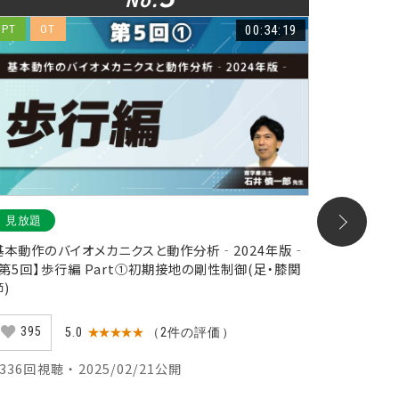
PT
OT
00:34:19
ST
見放題
NEW
基本動作のバイオメカニクスと動作分析‐2024年版‐
神経心理
【第5回】歩行編 Part①初期接地の剛性制御(足・膝関
ハビリテ
節)
10
395
5.0
★★★★★
（2件の評価）
126回視聴
5336回視聴 ・ 2025/02/21公開