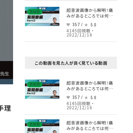
超音波画像から解明！痛
見放題
みがあるところでは何が
起こっている？画像から紐
357 /
5.0
解く徒手理学療法 【第3
4145回視聴 ・
回】肩関節編 Part③肩峰
2022/12/16
下の疼痛の原因
この動画を見た人が良く見ている動画
超音波画像から解明！痛
見放題
みがあるところでは何が
起こっている？画像から紐
357 /
5.0
解く徒手理学療法 【第3
4145回視聴 ・
回】肩関節編 Part③肩峰
手理
2022/12/16
下の疼痛の原因
超音波画像から解明！痛
見放題
みがあるところでは何が