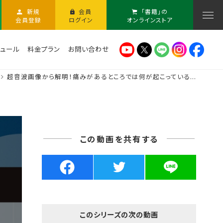
新規
会員
「書籍」の
会員登録
ログイン
オンラインストア
ュール
料金プラン
お問い合わせ
超音波画像から解明！痛みがあるところでは何が起こっている...
この動画を共有する
このシリーズの次の動画