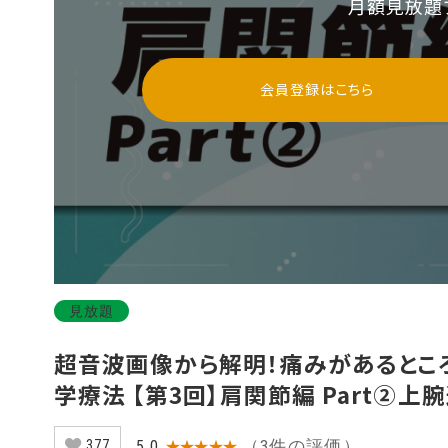
月額見放題
会員登録はこちら
見放題
超音波画像から解明！痛みがあるとこ
学療法 【第3回】肩関節編 Part②
（3件の評価）
5.0
★★★★★
377