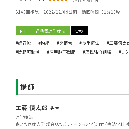
5145回視聴 ・ 2022/12/09公開 ・ 動画時間：31分13秒
PT
運動器理学療法
実技
#超音波
#拘縮
#関節包
#徒手療法
#工藤慎太
#関節可動域
#肩甲胸郭関節
#疎性結合組織
#リ
講師
工藤 慎太郎
先生
理学療法士
森ノ宮医療大学 総合リハビリテーション学部 理学療法学科 