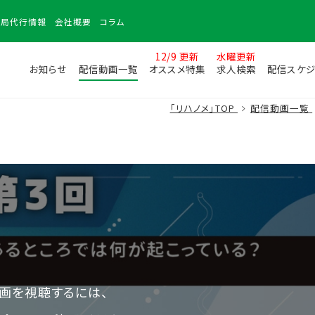
務局
代行情報
会社
概要
コラム
12/9 更新
水曜更新
お知らせ
配信動画一覧
オススメ特集
求人検索
配信スケジ
「リハノメ」TOP
配信動画一覧
画を視聴するには、