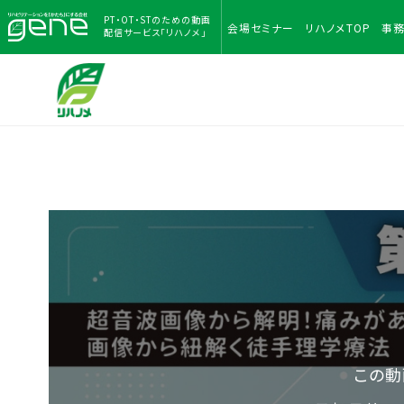
PT・OT・STのための
動画
会場
セミナー
リハノメ
TOP
事
配信サービス「リハノメ」
この動