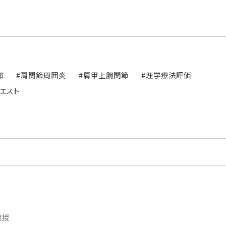
郎
#肩関節周囲炎
#肩甲上腕関節
#理学療法評価
クエスト
教授