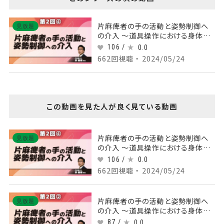
片麻痺者の手の活動と姿勢制御へ
見放題
の介入 ～道具操作における身体両
側統合の促通～ 【第2回】 Part④課
106 /
0.0
題と姿勢オリエンテーションの関係
662回視聴 ・ 2024/05/24
この動画を見た人が良く見ている動画
片麻痺者の手の活動と姿勢制御へ
見放題
の介入 ～道具操作における身体両
側統合の促通～ 【第2回】 Part④課
106 /
0.0
題と姿勢オリエンテーションの関係
662回視聴 ・ 2024/05/24
片麻痺者の手の活動と姿勢制御へ
見放題
の介入 ～道具操作における身体両
側統合の促通～ 【第2回】 Part②片
87 /
0.0