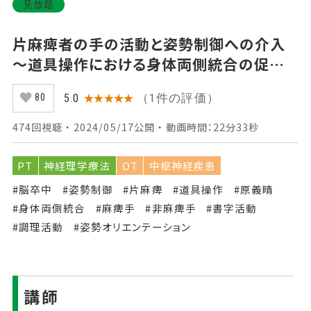
見放題
片麻痺者の手の活動と姿勢制御への介入
～道具操作における身体両側統合の促通
～ 【第2回】 Part③片麻痺者の調理活動へ
（1件の評価）
5.0
★★★★★
80
の介入
474回視聴 ・ 2024/05/17公開 ・ 動画時間：22分33秒
PT
神経理学療法
OT
中枢神経疾患
#脳卒中
#姿勢制御
#片麻痺
#道具操作
#原義晴
#身体両側統合
#麻痺手
#非麻痺手
#書字活動
#調理活動
#姿勢オリエンテーション
講師