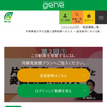
動画一覧
求人検索
ログイン
・検索
「リハノメ」TOP
配信動画一覧
片麻痺者の手の活動と姿勢制御への介入 ～道具操作における身...
この動画を視聴するには、
月額見放題プランへご加入ください。
会員登録はこちら
ログインして動画を見る