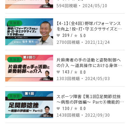
麻痺者の調理活動と姿勢制御
594回視聴 ・ 2024/05/10
【4-1】〈全4回〉野球パフォーマンス
見放題
を向上！投・打・守エクササイズとケ
ガ予防の視点(1)ピッチング編～身
209 /
5.0
体機能から考える
2700回視聴 ・ 2021/12/24
片麻痺者の手の活動と姿勢制御へ
見放題
の介入 ～道具操作における身体両
側統合の促通～ 【第2回】 Part①片
143 /
0.0
麻痺者のHandwritingへの介入
1303回視聴 ・ 2024/05/03
スポーツ障害 【第1回】足関節捻挫
見放題
～病態の評価編～ Part④機能的障
害の評価
130 /
0.0
1438回視聴 ・ 2022/09/30