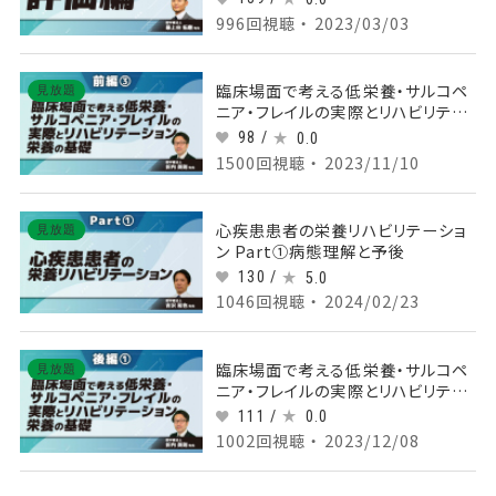
996回視聴 ・ 2023/03/03
臨床場面で考える低栄養・サルコペ
見放題
ニア・フレイルの実際とリハビリテー
ション栄養の基礎 【前編】 Part③サ
98 /
0.0
ルコペニア
1500回視聴 ・ 2023/11/10
心疾患患者の栄養リハビリテーショ
見放題
ン Part①病態理解と予後
130 /
5.0
1046回視聴 ・ 2024/02/23
臨床場面で考える低栄養・サルコペ
見放題
ニア・フレイルの実際とリハビリテー
ション栄養の基礎 【後編】
111 /
0.0
Part①NSTと活動の紹介
1002回視聴 ・ 2023/12/08