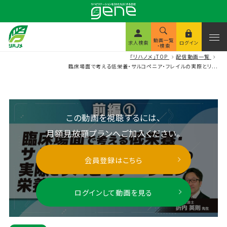
動画一覧
求人検索
ログイン
・検索
「リハノメ」TOP
配信動画一覧
臨床場面で考える低栄養・サルコペニア・フレイルの実際とリ...
この動画を視聴するには、
月額見放題プランへご加入ください。
会員登録はこちら
ログインして動画を見る