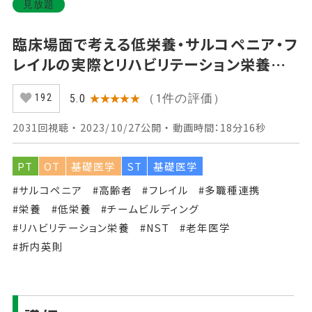
見放題
臨床場面で考える低栄養・サルコペニア・フ
レイルの実際とリハビリテーション栄養の
基礎 【前編】 Part①はじめに
（1件の評価）
5.0
★★★★★
192
2031回視聴 ・ 2023/10/27公開 ・ 動画時間：18分16秒
PT
OT
基礎医学
ST
基礎医学
#サルコペニア
#高齢者
#フレイル
#多職種連携
#栄養
#低栄養
#チームビルディング
#リハビリテーション栄養
#NST
#老年医学
#折内英則