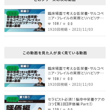
臨床場面で考える低栄養・サルコペ
見放題
ニア・フレイルの実際とリハビリテー
ション栄養の基礎 【前編】 Part②臨
108 /
0.0
床における低栄養
1920回視聴 ・ 2023/11/03
この動画を見た人が良く見ている動画
臨床場面で考える低栄養・サルコペ
見放題
ニア・フレイルの実際とリハビリテー
ション栄養の基礎 【前編】 Part②臨
108 /
0.0
床における低栄養
1920回視聴 ・ 2023/11/03
セラピスト必須！！脳卒中栄養ケアの
見放題
コツ【第1回】評価編 Part①
139 /
0.0