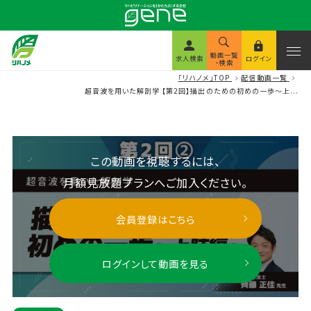
動画一覧
求人検索
ログイン
・検索
「リハノメ」TOP
配信動画一覧
超音波を用いた解剖学 【第2回】描出のための初めの一歩～上...
この動画を視聴するには、
月額見放題プランへご加入ください。
会員登録はこちら
ログインして動画を見る