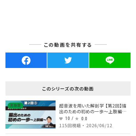
この動画を共有する
このシリーズの次の動画
超音波を用いた解剖学 【第2回】描
見放題
出のための初めの一歩～上肢編～
Part③肩周囲組織の描出 後方
10 /
0.0
115回視聴 ・ 2026/06/12