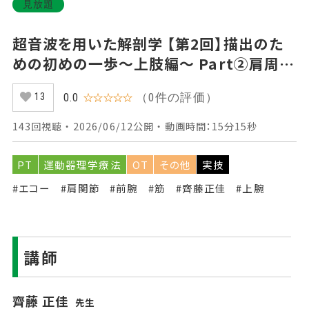
見放題
超音波を用いた解剖学 【第2回】描出のた
めの初めの一歩～上肢編～ Part②肩周囲
組織の描出 外側
（0件の評価）
0.0
☆☆☆☆☆
13
143回視聴 ・ 2026/06/12公開 ・ 動画時間：15分15秒
PT
運動器理学療法
OT
その他
実技
#エコー
#肩関節
#前腕
#筋
#齊藤正佳
#上腕
講師
齊藤 正佳
先生