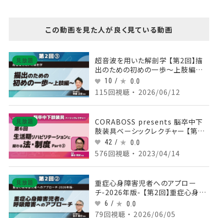
この動画を見た人が良く見ている動画
超音波を用いた解剖学 【第2回】描
見放題
出のための初めの一歩～上肢編～
Part③肩周囲組織の描出 後方
10 /
0.0
115回視聴 ・ 2026/06/12
CORABOSS presents 脳卒中下
見放題
肢装具ベーシックレクチャー 【第6
回】生活期リハビリテーションに関わ
42 /
0.0
る法・制度 Part③
576回視聴 ・ 2023/04/14
重症心身障害児者へのアプロー
見放題
チ-2026年版- 【第2回】重症心身障
害児者の呼吸障害へのアプローチ
6 /
0.0
Part②胸郭呼吸運動へのアプロー
79回視聴 ・ 2026/06/05