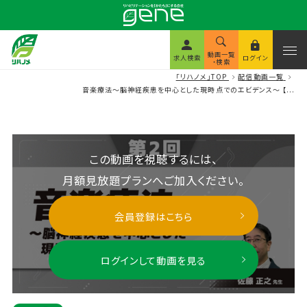
動画一覧
求人検索
ログイン
・検索
「リハノメ」TOP
配信動画一覧
音楽療法～脳神経疾患を中心とした現時点でのエビデンス～ 【...
この動画を視聴するには、
月額見放題プランへご加入ください。
会員登録はこちら
ログインして動画を見る