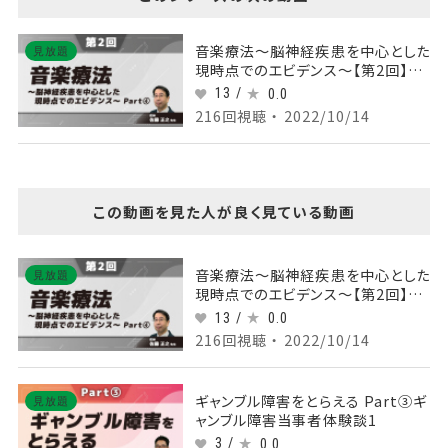
音楽療法～脳神経疾患を中心とした
見放題
現時点でのエビデンス～【第2回】
Part④
13 /
0.0
216回視聴 ・ 2022/10/14
この動画を見た人が良く見ている動画
音楽療法～脳神経疾患を中心とした
見放題
現時点でのエビデンス～【第2回】
Part④
13 /
0.0
216回視聴 ・ 2022/10/14
ギャンブル障害をとらえる Part③ギ
見放題
ャンブル障害当事者体験談1
3 /
0.0