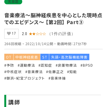
見放題
音楽療法～脳神経疾患を中心とした現時点
でのエビデンス～ 【第2回】 Part③
（1件の評価）
2.0
★★☆☆☆
17
266回視聴 ・ 2022/10/14公開 ・ 動画時間：27分7秒
OT
中枢神経疾患
ST
失語・高次脳機能障害
#予防
#運動療法
#認知症
#非薬物療法
#BPSD
#中核症状
#音楽療法
#佐藤正之
#知能
#御浜・紀宝プロジェクト
#音楽体操
講師