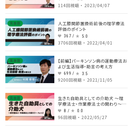
114回視聴 ・ 2023/04/07
人工膝関節置換術前後の理学療法
見放題
評価のポイント
367 /
5.0
3706回視聴 ・ 2022/04/01
【前編】パーキンソン病の運動療法お
見放題
よび生活指導・助言の考え方
699 /
3.5
9200回視聴 ・ 2021/11/05
生きた自助具としての介助犬 ～理
見放題
学療法士・作業療法士の関わり～
Part②
8 /
0.0
96回視聴 ・ 2022/05/27