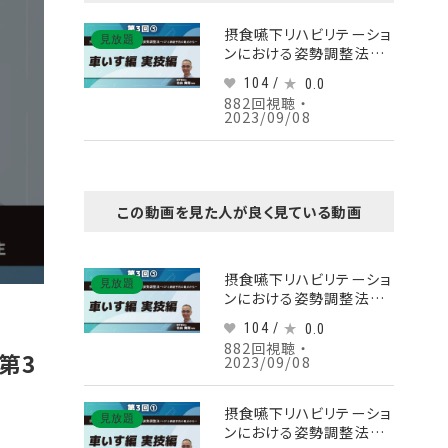
摂食嚥下リハビリテーショ
見放題
ンにおける姿勢調整法ー
ICFと褥瘡予防の観点から
104 /
0.0
ー 【第3回】車いす編 実技
882回視聴 ・
編 Part③
2023/09/08
この動画を見た人が良く見ている動画
摂食嚥下リハビリテーショ
見放題
ンにおける姿勢調整法ー
ICFと褥瘡予防の観点から
104 /
0.0
ー 【第3回】車いす編 実技
882回視聴 ・
編 Part③
第3
2023/09/08
摂食嚥下リハビリテーショ
見放題
ンにおける姿勢調整法ー