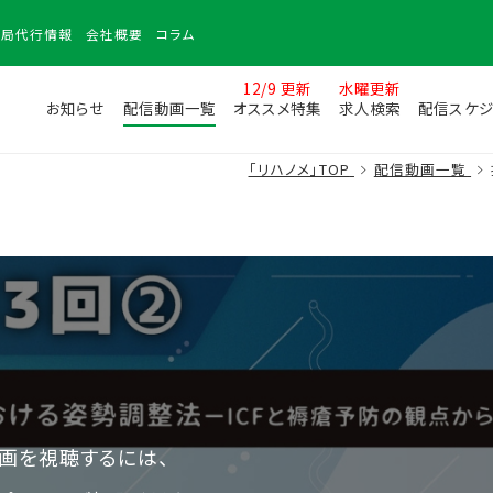
務局
代行情報
会社
概要
コラム
12/9 更新
水曜更新
お知らせ
配信動画一覧
オススメ特集
求人検索
配信スケジ
「リハノメ」TOP
配信動画一覧
画を視聴するには、