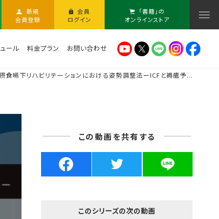
新規
会員
「書籍」の
会員登録
ログイン
オンラインストア
ュール
料金プラン
お問い合わせ
摂食嚥下リハビリテーションにおける姿勢調整法ーICFと褥瘡予...
この動画を共有する
このシリーズの次の動画