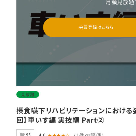
月額見放題
会員登録はこちら
見放題
摂食嚥下リハビリテーションにおける姿
回】車いす編 実技編 Part②
（1件の評価）
4.0
★★★★☆
95