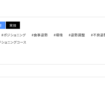
害
実技
#ポジショニング
#食事姿勢
#環境
#姿勢調整
#不良姿
ジショニングコース