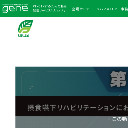
PT・OT・STのための
動画
会場
セミナー
リハノメ
TOP
事
配信サービス「リハノメ」
この動