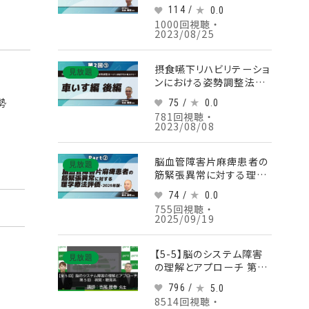
ICFと褥瘡予防の観点から
114 /
0.0
ー 【第3回】車いす編 実技
1000回視聴 ・
編 Part①
2023/08/25
摂食嚥下リハビリテーショ
見放題
ンにおける姿勢調整法ー
ICFと褥瘡予防の観点から
勢
75 /
0.0
ー 【第2回】車いす編 後編
781回視聴 ・
Part③
2023/08/08
脳血管障害片麻痺患者の
見放題
筋緊張異常に対する理学
療法評価‐2025年版‐
74 /
0.0
Part②一次的障害に対す
755回視聴 ・
る筋緊張検査
2025/09/19
【5-5】脳のシステム障害
見放題
の理解とアプローチ 第5
回 視覚・聴覚系
796 /
5.0
8514回視聴 ・