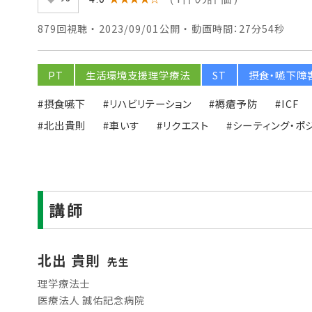
879回視聴 ・ 2023/09/01公開 ・ 動画時間：27分54秒
PT
生活環境支援理学療法
ST
摂食・嚥下障
#摂食嚥下
#リハビリテーション
#褥瘡予防
#ICF
#北出貴則
#車いす
#リクエスト
#シーティング・ポ
講師
北出 貴則
先生
理学療法士
医療法人 誠佑記念病院