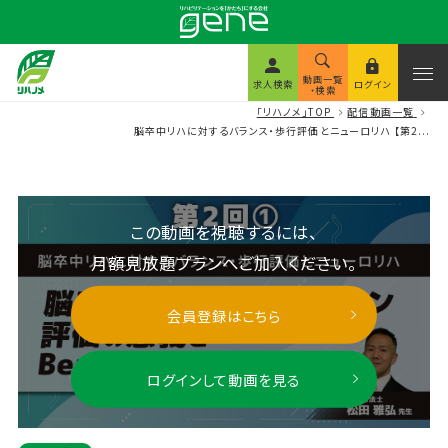
動画一覧
求人検索
ログイン
・検索
「リハノメ」TOP
配信動画一覧
脳卒中リハに対するバランス・歩行評価とニューロリハ 【第2...
この動画を視聴するには、
月額見放題プランへご加入ください。
会員登録はこちら
ログインして動画を見る