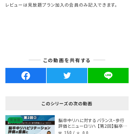
レビューは見放題プラン加入の会員のみ記入できます。
この動画を共有する
このシリーズの次の動画
脳卒中リハに対するバランス・歩行
見放題
評価とニューロリハ 【第2回】脳卒中
リハビリテーション評価の意義と
150 /
0.0