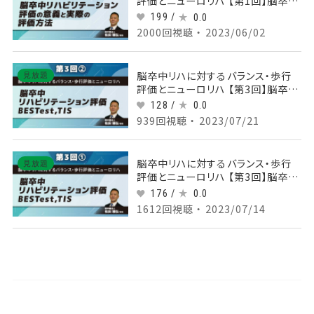
評価とニューロリハ 【第1回】脳卒中
リハビリテーション評価の意義と実
199 /
0.0
際の評価方法 Part③歩行評価とメ
2000回視聴 ・ 2023/06/02
カニズム
脳卒中リハに対するバランス・歩行
見放題
評価とニューロリハ 【第3回】脳卒中
リハビリテーション評価
128 /
0.0
BESTest,TIS Part②Mini
939回視聴 ・ 2023/07/21
BESTestの評価2とTIS評価
脳卒中リハに対するバランス・歩行
見放題
評価とニューロリハ 【第3回】脳卒中
リハビリテーション評価
176 /
0.0
BESTest,TIS Part①Mini
1612回視聴 ・ 2023/07/14
BESTestの評価1