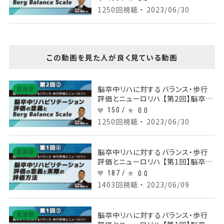
Berg Balance Scale Part②評価
1250回視聴 ・ 2023/06/30
ガイド2
この動画を見た人が良く見ている動画
脳卒中リハに対するバランス・歩行
見放題
評価とニューロリハ 【第2回】脳卒中
リハビリテーション評価の意義と
150 /
0.0
Berg Balance Scale Part②評価
1250回視聴 ・ 2023/06/30
ガイド2
脳卒中リハに対するバランス・歩行
見放題
評価とニューロリハ 【第1回】脳卒中
リハビリテーション評価の意義と実
187 /
0.0
際の評価方法 Part④装具の効果と
1403回視聴 ・ 2023/06/09
症例
脳卒中リハに対するバランス・歩行
見放題