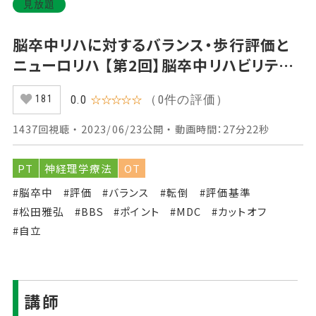
見放題
脳卒中リハに対するバランス・歩行評価と
ニューロリハ 【第2回】脳卒中リハビリテー
ション評価の意義とBerg Balance Scale
（0件の評価）
0.0
☆☆☆☆☆
181
Part①評価ガイド1
1437回視聴 ・ 2023/06/23公開 ・ 動画時間：27分22秒
PT
神経理学療法
OT
#脳卒中
#評価
#バランス
#転倒
#評価基準
#松田雅弘
#BBS
#ポイント
#MDC
#カットオフ
#自立
講師