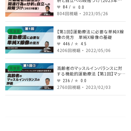
析と自立への段階づけ（2023年版）
【第2回】 Part①移動に繋がる起居
84 /
0.0
動作の誘導
804回視聴 ・ 2023/05/26
【第1回】運動療法に必要な単純X線
見放題
像の見方 単純X線像の基礎
446 /
4.5
4206回視聴 ・ 2022/05/06
高齢者のマッスルインバランスに対
見放題
する機能的運動療法 【第1回】マッス
ルインバランスの評価 Part③姿勢
236 /
0.0
の評価2
2760回視聴 ・ 2023/02/03