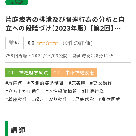
見放題
片麻痺者の排泄及び関連行為の分析と自
立への段階づけ（2023年版） 【第2回】
Part③トイレ動作における下衣操作への
（0件の評価）
0.0
☆☆☆☆☆
63
介入
759回視聴 ・ 2023/06/09公開 ・ 動画時間：28分11秒
PT
神経理学療法
OT
中枢神経疾患
#片麻痺
#予測的姿勢制御
#原義晴
#更衣動作
#立ち上がり動作
#体性感覚情報
#排泄行為
#着座動作
#起き上がり動作
#足底感覚
#身体図式
講師