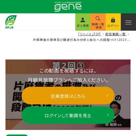
動画一覧
求人検索
ログイン
・検索
「リハノメ」TOP
配信動画一覧
片麻痺者の排泄及び関連行為の分析と自立への段階づけ（2023...
この動画を視聴するには、
月額見放題プランへご加入ください。
会員登録はこちら
ログインして動画を見る