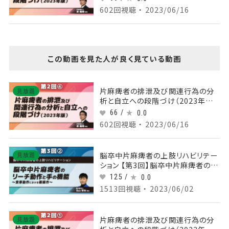
を促す上衣着脱への介入
602回視聴 ・ 2023/06/16
この動画を見た人が良く見ている動画
片麻痺者の排泄及び関連行為の分
見放題
析と自立への段階づけ（2023年版）
【第2回】 Part④足部への体重負荷
66 /
0.0
を促す上衣着脱への介入
602回視聴 ・ 2023/06/16
脳卒中片麻痺者の上肢リハビリテー
見放題
ション 【第3回】脳卒中片麻痺者のリ
ーチ動作と手の機能～食事動作にお
125 /
0.0
ける箸操作～ Part②食事動作にお
1513回視聴 ・ 2023/06/02
ける上肢・手の機能2
片麻痺者の排泄及び関連行為の分
見放題