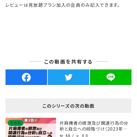
レビューは見放題プラン加入の会員のみ記入できます。
この動画を共有する
このシリーズの次の動画
片麻痺者の排泄及び関連行為の分
見放題
析と自立への段階づけ（2023年版）
【第2回】 Part④足部への体重負荷
66 /
0.0