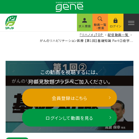
動画一覧
求人検索
ログイン
・検索
「リハノメ」TOP
配信動画一覧
がんのリハビリテーション医療 【第1回】基礎知識 Part②疫学...
この動画を視聴するには、
月額見放題プランへご加入ください。
会員登録はこちら
ログインして動画を見る