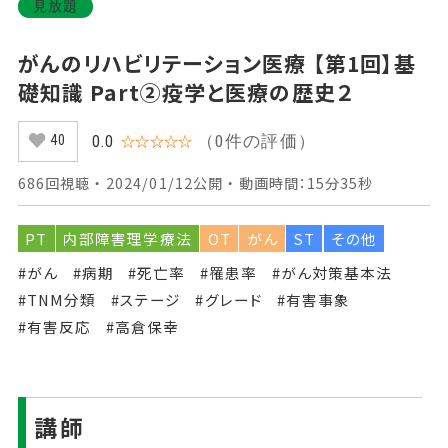
見放題
がんのリハビリテーション医療 【第1回】基
礎知識 Part②疫学と医療の歴史２
（0件の評価）
0.0
☆☆☆☆☆
40
686回視聴 ・ 2024/01/12公開 ・ 動画時間：15分35秒
PT
内部障害理学療法
OT
がん
ST
その他
#がん
#病期
#死亡率
#罹患率
#がん対策基本法
#TNM分類
#ステージ
#グレード
#有害事象
#有害反応
#高倉保幸
講師