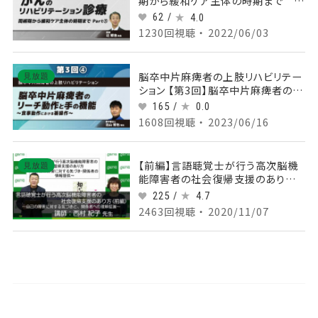
期から緩和ケア主体の時期まで
part③
62 /
4.0
1230回視聴 ・ 2022/06/03
脳卒中片麻痺者の上肢リハビリテー
見放題
ション 【第3回】脳卒中片麻痺者のリ
ーチ動作と手の機能～食事動作にお
165 /
0.0
ける箸操作～ Part④実技:手の評
1608回視聴 ・ 2023/06/16
価と介入
【前編】言語聴覚士が行う高次脳機
見放題
能障害者の社会復帰支援のあり方
～自己の障害に対する気づきと、関
225 /
4.7
係者への情報提供～
2463回視聴 ・ 2020/11/07