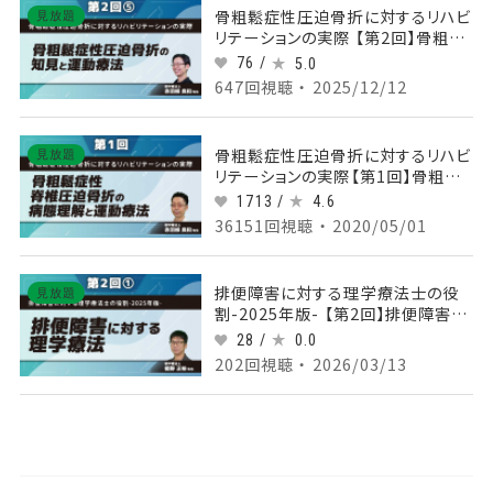
骨粗鬆症性圧迫骨折に対するリハビ
見放題
リテーションの実際 【第2回】骨粗鬆
症性圧迫骨折の知見と運動療法
76 /
5.0
Part⑤サルコペニアと運動療法Ⅱ
647回視聴 ・ 2025/12/12
骨粗鬆症性圧迫骨折に対するリハビ
見放題
リテーションの実際【第1回】骨粗鬆
症性脊椎圧迫骨折の病態理解と運
1713 /
4.6
動療法
36151回視聴 ・ 2020/05/01
排便障害に対する理学療法士の役
見放題
割-2025年版- 【第2回】排便障害に
対する理学療法 Part①排便障害に
28 /
0.0
ついて
202回視聴 ・ 2026/03/13