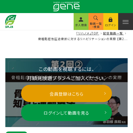
動画一覧
求人検索
ログイン
・検索
「リハノメ」TOP
配信動画一覧
骨粗鬆症性圧迫骨折に対するリハビリテーションの実際 【第2...
この動画を視聴するには、
月額見放題プランへご加入ください。
会員登録はこちら
ログインして動画を見る