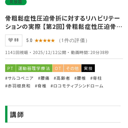
見放題
骨粗鬆症性圧迫骨折に対するリハビリテー
ションの実際 【第2回】骨粗鬆症性圧迫骨折
の知見と運動療法 Part②脊椎の保持に重
（1件の評価）
5.0
★★★★★
88
要な体幹筋
1141回視聴 ・ 2025/12/12公開 ・ 動画時間：20分38秒
PT
運動器理学療法
OT
その他
実技
#サルコペニア
#腰痛
#高齢者
#腰椎
#脊柱
#赤羽根良和
#脊椎
#ロコモティブシンドローム
講師