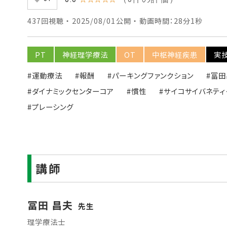
437回視聴 ・ 2025/08/01公開 ・ 動画時間：28分1秒
PT
神経理学療法
OT
中枢神経疾患
実
#運動療法
#報酬
#パーキングファンクション
#冨
#ダイナミックセンターコア
#慣性
#サイコサイバネテ
#プレーシング
講師
冨田 昌夫
先生
理学療法士