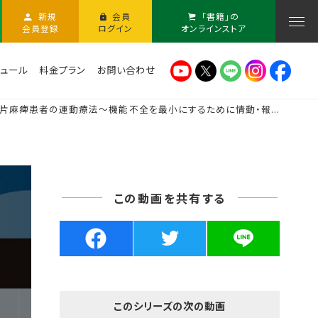
新規
会員
「書籍」の
会員登録
ログイン
オンラインストア
ュール
料金プラン
お問い合わせ
片麻痺患者の運動療法～機能不全を最小にするために情動・報...
この動画を共有する
このシリーズの次の動画