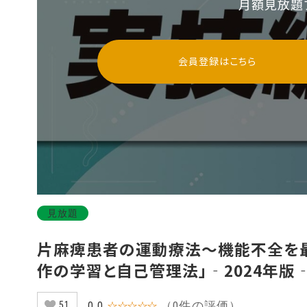
月額見放題
会員登録はこちら
見放題
片麻痺患者の運動療法～機能不全を最
作の学習と自己管理法」‐2024年版‐ 
（0件の評価）
0.0
☆☆☆☆☆
51