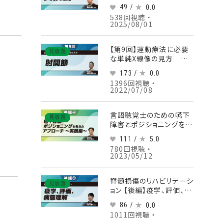
めに情動・報酬系に踏み
49 /
0.0
込んだ「動作の学習と自己
538回視聴 ・
管理法」‐2024年版‐
2025/08/01
【第2回】実技編 Part③
【第9回】運動療法に必要
見放題
な単純X線像の見方 肘
関節
173 /
0.0
1396回視聴 ・
2022/07/08
言語聴覚士のための嚥下
見放題
障害とポジショニングを考
えたアプローチ～実践編
111 /
5.0
～ 【後編】 Part④
780回視聴 ・
2023/05/12
脊髄損傷のリハビリテーシ
見放題
ョン 【後編】疫学、評価、病
態理解 Part①自律神経
86 /
0.0
障害について
1011回視聴 ・