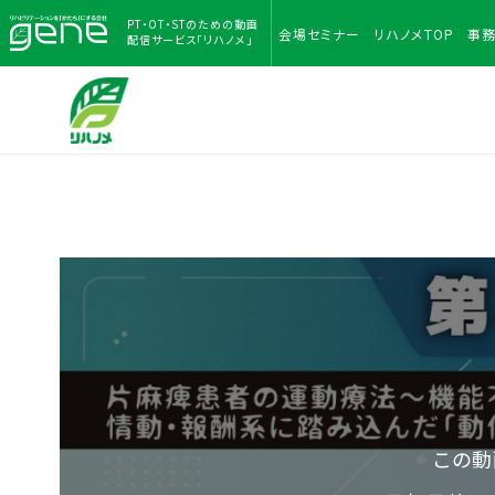
PT・OT・STのための
動画
会場
セミナー
リハノメ
TOP
事
配信サービス「リハノメ」
この動