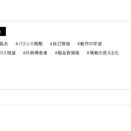
技
田昌夫
#バランス戦略
#自己管理
#動作の学習
ィクス理論
#片麻痺患者
#脳血管損傷
#情動の見える化