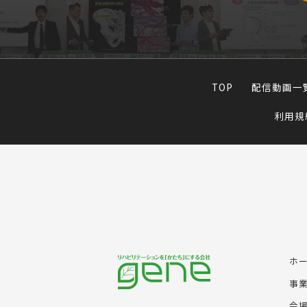
TOP
配信動画一
利用規
ホ
事
会