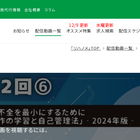
務局
代行情報
会社
概要
コラム
12/9 更新
水曜更新
お知らせ
配信動画一覧
オススメ特集
求人検索
配信スケジ
「リハノメ」TOP
配信動画一覧
画を視聴するには、