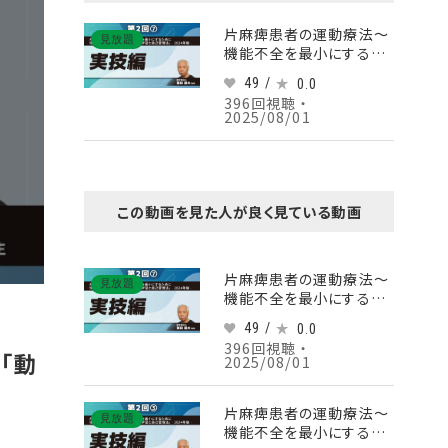
片麻痺患者の運動療法～
見放題
機能不全を最小にするた
めに情動・報酬系に踏み
49 /
0.0
込んだ「動作の学習と自己
396回視聴 ・
管理法」‐2024年版‐
2025/08/01
【第2回】実技編 Part⑦
この動画を見た人が良く見ている動画
片麻痺患者の運動療法～
見放題
機能不全を最小にするた
めに情動・報酬系に踏み
49 /
0.0
込んだ「動作の学習と自己
396回視聴 ・
管理法」‐2024年版‐
「動
2025/08/01
【第2回】実技編 Part⑦
片麻痺患者の運動療法～
見放題
機能不全を最小にするた