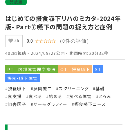
見放題
はじめての摂食嚥下リハのミカタ-2024年
版- Part⑦嚥下の問題の捉え方と症例
（0件の評価）
0.0
☆☆☆☆☆
55
402回視聴 ・ 2024/09/27公開 ・ 動画時間：20分32秒
PT
内部障害理学療法
OT
摂食嚥下
ST
摂食・嚥下障害
#摂食嚥下
#藤岡誠二
#スクリーニング
#基礎
#食支援
#食べる
#始める
#食べる障害
#とろみ
#阻害因子
#サーモグラフィー
#摂食嚥下コース