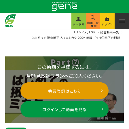
動画一覧
求人検索
ログイン
・検索
「リハノメ」TOP
配信動画一覧
はじめての摂食嚥下リハのミカタ-2024年版- Part⑦嚥下の問題...
この動画を視聴するには、
月額見放題プランへご加入ください。
会員登録はこちら
ログインして動画を見る