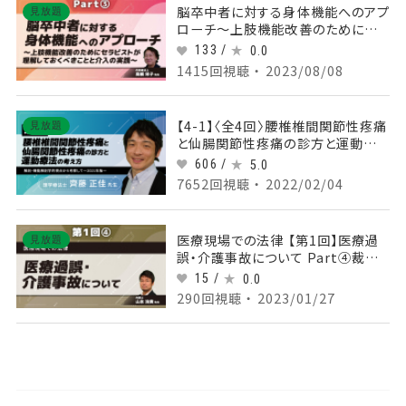
脳卒中者に対する身体機能へのアプ
見放題
ローチ～上肢機能改善のためにセラ
ピストが理解しておくべきことと介入
133 /
0.0
の実践～ Part③
1415回視聴 ・ 2023/08/08
【4-1】〈全4回〉腰椎椎間関節性疼痛
見放題
と仙腸関節性疼痛の診方と運動療
法の考え方～解剖・機能解剖学的視
606 /
5.0
点から考察して～2021年版(1)
7652回視聴 ・ 2022/02/04
医療現場での法律 【第1回】医療過
見放題
誤・介護事故について Part④裁判
例の検討-ベットからの転落-
15 /
0.0
290回視聴 ・ 2023/01/27