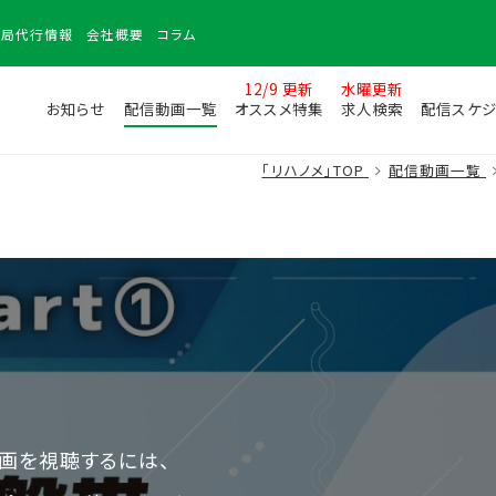
務局
代行情報
会社
概要
コラム
12/9 更新
水曜更新
お知らせ
配信動画一覧
オススメ特集
求人検索
配信スケジ
「リハノメ」TOP
配信動画一覧
画を視聴するには、