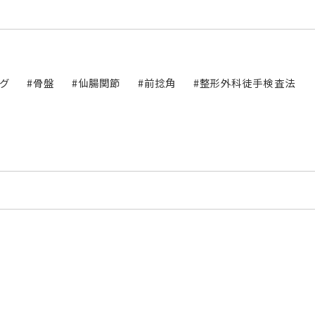
グ
#骨盤
#仙腸関節
#前捻角
#整形外科徒手検査法