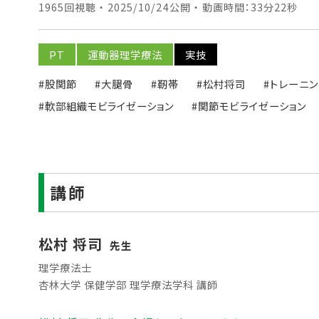
1965回視聴 ・ 2025/10/24公開 ・ 動画時間：33分22秒
PT
運動器理学療法
実技
#股関節
#大腿骨
#靭帯
#松村将司
#トレーニン
#軟部組織モビライゼーション
#関節モビライゼーション
講師
松村 将司
先生
理学療法士
杏林大学 保健学部 理学療法学科 講師