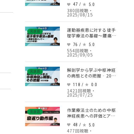
への応用‐2024年版‐
47 /
5.0
【第4回】凝固・線溶と出血
380回視聴 ・
傾向の解釈とリスク管理
2025/08/15
Part③出血傾向の理解と
リスク管理
運動器疾患に対する徒手
見放題
理学療法の基礎～腰痛を
例にして～‐2025年版‐
76 /
5.0
Part⑤評価手順（レッドフ
554回視聴 ・
ラッグススクリーニング～
2025/09/05
治療プログラムの立案）
解剖学から学ぶ中枢神経
見放題
の病態とその把握‐2025
年版‐ Part②四肢の体
118 /
0.0
性感覚の伝導路
1421回視聴 ・
2025/07/25
作業療法士のための中枢
見放題
神経疾患への評価とアプ
ローチ-2025年版- 【第1
48 /
5.0
回】寝返り動作編 Part②
477回視聴 ・
急性期における問題点