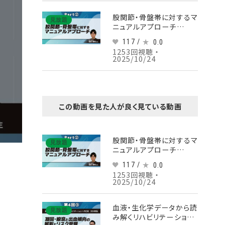
股関節・骨盤帯に対するマ
見放題
ニュアルアプローチ
Part②股関節・骨盤帯の
117 /
0.0
整形外科徒手検査法
1253回視聴 ・
2025/10/24
この動画を見た人が良く見ている動画
股関節・骨盤帯に対するマ
見放題
ニュアルアプローチ
Part②股関節・骨盤帯の
117 /
0.0
整形外科徒手検査法
1253回視聴 ・
2025/10/24
血液・生化学データから読
見放題
み解くリハビリテーション