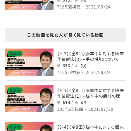
393 /
5.0
7165回視聴 ・ 2021/09/24
この動画を見た人が良く見ている動画
【8-3】〈全8回〉脳卒中に対する臨床
見放題
作業療法(3)～手の機能について
（前編）～
393 /
5.0
7165回視聴 ・ 2021/09/24
【8-1】〈全8回〉脳卒中に対する臨床
見放題
作業療法(1)～脳卒中の病態の理解
と上肢機能について（前編）～
694 /
4.9
10575回視聴 ・ 2021/07/30
【8-4】〈全8回〉脳卒中に対する臨床
見放題