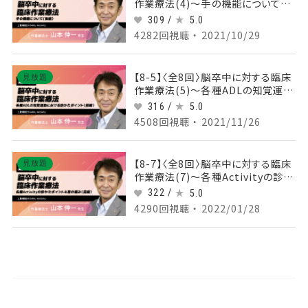
作業療法(4)～手の機能について
（後編）～
309 /
5.0
4282回視聴 ・ 2021/10/29
【8-5】〈全8回〉脳卒中に対する臨床
見放題
作業療法(5)～各種ADLの知覚運動
における診かたポイント（前編）～
316 /
5.0
4508回視聴 ・ 2021/11/26
【8-7】〈全8回〉脳卒中に対する臨床
見放題
作業療法(7)～各種Activityの診か
たポイント＆肩の痛み（前編）～
322 /
5.0
4290回視聴 ・ 2022/01/28