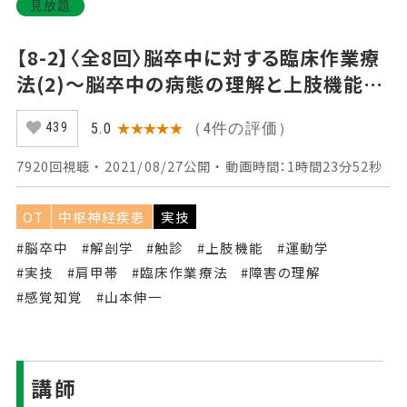
見放題
【8-2】〈全8回〉脳卒中に対する臨床作業療
法(2)～脳卒中の病態の理解と上肢機能に
ついて（後編）～
（4件の評価）
5.0
★★★★★
439
7920回視聴 ・ 2021/08/27公開 ・ 動画時間：1時間23分52秒
OT
中枢神経疾患
実技
#脳卒中
#解剖学
#触診
#上肢機能
#運動学
#実技
#肩甲帯
#臨床作業療法
#障害の理解
#感覚知覚
#山本伸一
講師