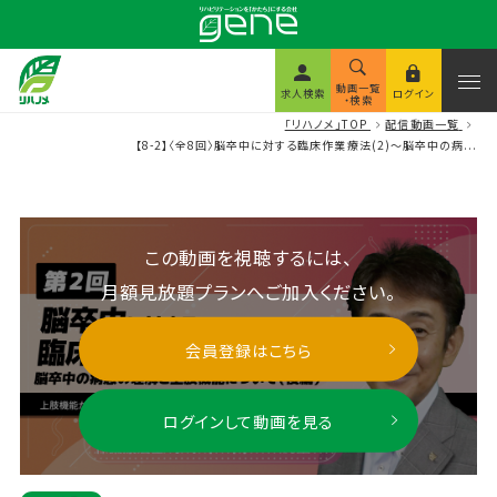
動画一覧
求人検索
ログイン
・検索
「リハノメ」TOP
配信動画一覧
【8-2】〈全8回〉脳卒中に対する臨床作業療法(2)～脳卒中の病...
この動画を視聴するには、
月額見放題プランへご加入ください。
会員登録はこちら
ログインして動画を見る