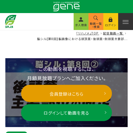
動画一覧
求人検索
ログイン
・検索
「リハノメ」TOP
配信動画一覧
脳シル【第8回】脳画像における頭頂葉・後頭葉・側頭葉主要部...
この動画を視聴するには、
月額見放題プランへご加入ください。
会員登録はこちら
ログインして動画を見る