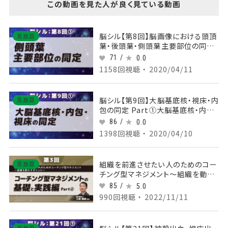
この動画を見た人が良く見ている動画
脳シル【第8回】脳画像における頭頂
見放題
葉・後頭葉・側頭葉主要部位の同定
Part③側頭葉主要部位の同定
71 /
0.0
1158回視聴 ・ 2020/04/11
脳シル【第9回】大脳基底核・視床・内
見放題
包の同定 Part①大脳基底核・内包・
視床の同定
86 /
0.0
1398回視聴 ・ 2020/04/10
組織を前進させたい人のためのコー
見放題
チング型マネジメント〜組織を動か
すポイント～ 【第3回】コーチング型
85 /
5.0
マネジメントの基礎と実践編
990回視聴 ・ 2022/11/11
Part④