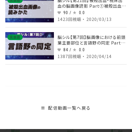
脳シル【第21回】被殻出血・視床出
見放題
血の脳画像読影 Part①被殻出血画
像の読みかた
90 /
0.0
1423回視聴 ・ 2020/03/13
脳シル【第7回】脳画像における前頭
見放題
葉主要部位と言語野の同定 Part②
言語野の同定
84 /
0.0
1387回視聴 ・ 2020/04/14
配信動画一覧へ戻る