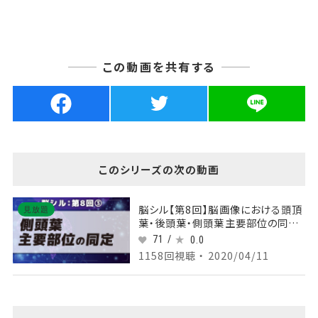
この動画を共有する
このシリーズの次の動画
脳シル【第8回】脳画像における頭頂
見放題
葉・後頭葉・側頭葉主要部位の同定
Part③側頭葉主要部位の同定
71 /
0.0
1158回視聴 ・ 2020/04/11