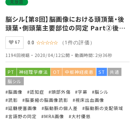
見放題
脳シル【第8回】脳画像における頭頂葉・後
頭葉・側頭葉主要部位の同定 Part②後頭
葉主要部位の同定
（1件の評価）
0.0
☆☆☆☆☆
67
1194回視聴 ・ 2020/04/12公開 ・ 動画時間：2分36秒
PT
神経理学療法
OT
中枢神経疾患
ST
共通
脳シル
#脳画像
#認知症
#頭部外傷
#字幕
#脳シル
#読影
#脳萎縮の脳画像読影
#視床出血画像
#延髄梗塞画像
#脳動脈の個人差
#脳動脈の支配領域
#言語野の同定
#MRA画像
#大村優慈