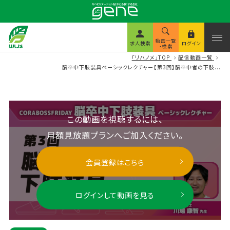
動画一覧
求人検索
ログイン
・検索
「リハノメ」TOP
配信動画一覧
脳卒中下肢装具ベーシックレクチャー【第3回】脳卒中者の下肢...
この動画を視聴するには、
月額見放題プランへご加入ください。
会員登録はこちら
ログインして動画を見る