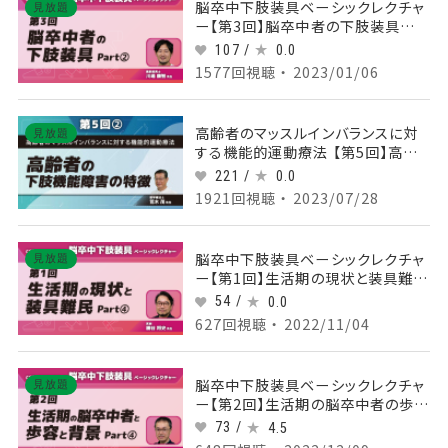
脳卒中下肢装具ベーシックレクチャ
見放題
ー【第3回】脳卒中者の下肢装具
Part②
107 /
0.0
1577回視聴 ・ 2023/01/06
高齢者のマッスルインバランスに対
見放題
する機能的運動療法 【第5回】高齢
者の下肢機能障害の特徴 Part②
221 /
0.0
1921回視聴 ・ 2023/07/28
脳卒中下肢装具ベーシックレクチャ
見放題
ー【第1回】生活期の現状と装具難民
Part④
54 /
0.0
627回視聴 ・ 2022/11/04
脳卒中下肢装具ベーシックレクチャ
見放題
ー【第2回】生活期の脳卒中者の歩容
と背景 Part④
73 /
4.5