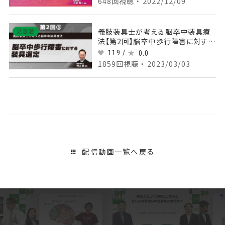
648回視聴 ・ 2022/12/09
義肢装具士が考える脳卒中装具療
見放題
法【第2回】脳卒中歩行障害に対する
装具選定 Part③主に使用する短下
119 /
0.0
肢装具2
1859回視聴 ・ 2023/03/03
配信動画一覧へ戻る