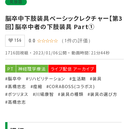
見放題
脳卒中下肢装具ベーシックレクチャー【第3
回】脳卒中者の下肢装具 Part①
（1件の評価）
0.0
☆☆☆☆☆
156
1716回視聴 ・ 2023/01/06公開 ・ 動画時間：21分44秒
PT
神経理学療法
ライブ配信 アーカイブ
#脳卒中
#リハビリテーション
#生活期
#装具
#髙橋忠志
#痙縮
#CORABOSS(コラボス)
#ボツリヌス
#川場康智
#装具の種類
#装具の選び方
#高橋忠志