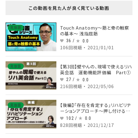
この動画を見た人が良く見ている動画
Touch Anatomy～筋と骨の触察
見放題
の基本～ 浅指屈筋
36 /
0.0
106回視聴 ・ 2021/01/01
【第3回】壁やんの、現場で使えるリハ
見放題
英会話 運動機能評価編 Part①
27 /
0.0
216回視聴 ・ 2022/05/06
【後編】「存在を肯定する」リハビリテ
見放題
ーションアプローチ～押し付ける障
害受容から自由になる視点～
102 /
0.0
828回視聴 ・ 2021/12/17