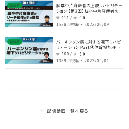
脳卒中片麻痺者の上肢リハビリテー
見放題
ション 【第3回】脳卒中片麻痺者のリ
ーチ動作と手の機能～食事動作にお
111 /
0.0
ける箸操作～ Part③上肢・手のア
1538回視聴 ・ 2023/06/09
プローチ
パーキンソン病に対する嚥下リハビ
見放題
リテーション Part④体幹機能評価
と介入の紹介
100 /
5.0
1389回視聴 ・ 2023/09/01
配信動画一覧へ戻る