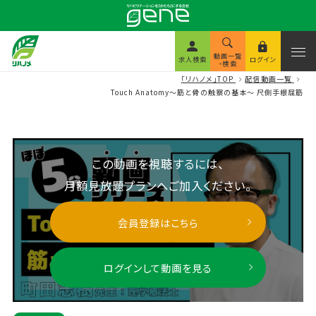
動画一覧
求人検索
ログイン
・検索
「リハノメ」TOP
配信動画一覧
Touch Anatomy～筋と骨の触察の基本～ 尺側手根屈筋
この動画を視聴するには、
月額見放題プランへご加入ください。
会員登録はこちら
ログインして動画を見る