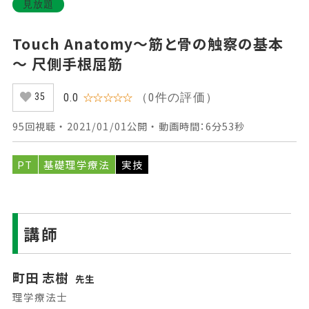
見放題
Touch Anatomy～筋と骨の触察の基本
～ 尺側手根屈筋
（0件の評価）
0.0
☆☆☆☆☆
35
95回視聴 ・ 2021/01/01公開 ・ 動画時間：6分53秒
PT
基礎理学療法
実技
講師
町田 志樹
先生
理学療法士