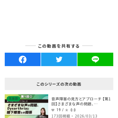
この動画を共有する
このシリーズの次の動画
音声障害の見方とアプローチ 【第1
見放題
回】さまざまな声の問題、
Dysarthriaと嚥下障害との関係
19 /
0.0
Part②声の問題についてⅡ
173回視聴 ・ 2026/03/13