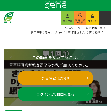
動画一覧
求人検索
ログイン
・検索
「リハノメ」TOP
配信動画一覧
音声障害の見方とアプローチ 【第1回】さまざまな声の問題、D...
この動画を視聴するには、
月額見放題プランへご加入ください。
会員登録はこちら
ログインして動画を見る