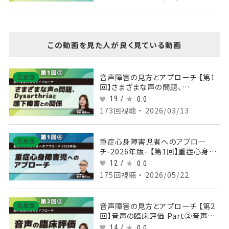
この動画を見た人が良く見ている動画
音声障害の見方とアプローチ 【第1
見放題
回】さまざまな声の問題、
Dysarthriaと嚥下障害との関係
19 /
0.0
Part②声の問題についてⅡ
173回視聴 ・ 2026/03/13
重症心身障害児者へのアプロー
見放題
チ-2026年版- 【第1回】重症心身障
害児へのアプローチ Part④足底内
12 /
0.0
在筋、広背筋、腹直筋の治療
175回視聴 ・ 2026/05/22
音声障害の見方とアプローチ 【第2
見放題
回】音声の臨床評価 Part②音声の
評価
14 /
0.0