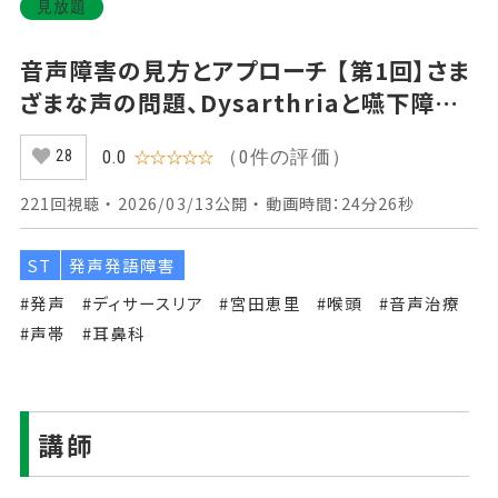
見放題
音声障害の見方とアプローチ 【第1回】さま
ざまな声の問題、Dysarthriaと嚥下障害
との関係 Part①声の問題についてⅠ
（0件の評価）
0.0
☆☆☆☆☆
28
221回視聴 ・ 2026/03/13公開 ・ 動画時間：24分26秒
ST
発声発語障害
#発声
#ディサースリア
#宮田恵里
#喉頭
#音声治療
#声帯
#耳鼻科
講師