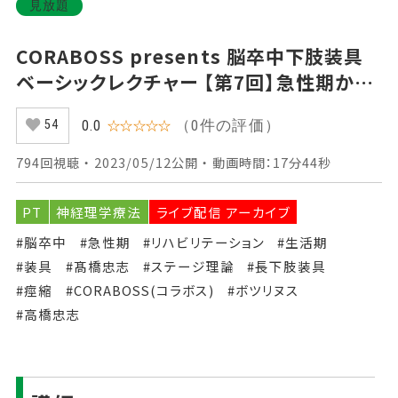
見放題
CORABOSS presents 脳卒中下肢装具
ベーシックレクチャー 【第7回】急性期から
始める装具療法 Part③
（0件の評価）
0.0
☆☆☆☆☆
54
794回視聴 ・ 2023/05/12公開 ・ 動画時間：17分44秒
PT
神経理学療法
ライブ配信 アーカイブ
#脳卒中
#急性期
#リハビリテーション
#生活期
#装具
#髙橋忠志
#ステージ理論
#長下肢装具
#痙縮
#CORABOSS(コラボス)
#ボツリヌス
#高橋忠志