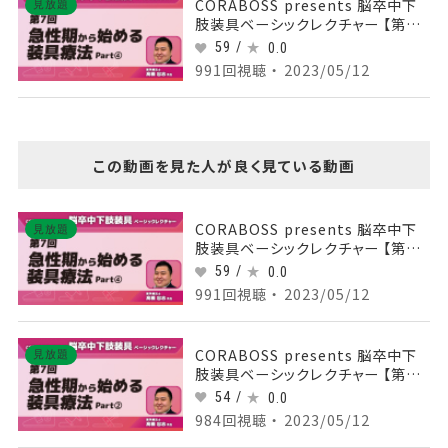
CORABOSS presents 脳卒中下
見放題
肢装具ベーシックレクチャー 【第7
回】急性期から始める装具療法
59 /
0.0
Part④
991回視聴 ・ 2023/05/12
この動画を見た人が良く見ている動画
CORABOSS presents 脳卒中下
見放題
肢装具ベーシックレクチャー 【第7
回】急性期から始める装具療法
59 /
0.0
Part④
991回視聴 ・ 2023/05/12
CORABOSS presents 脳卒中下
見放題
肢装具ベーシックレクチャー 【第7
回】急性期から始める装具療法
54 /
0.0
Part②
984回視聴 ・ 2023/05/12