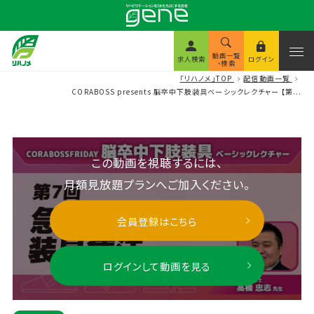
動画一覧
求人検索
ログイン
・検索
「リハノメ」TOP
配信動画一覧
CORABOSS presents 脳卒中下肢装具ベーシックレクチャー 【第...
この動画を視聴するには、
月額見放題プランへご加入ください。
会員登録はこちら
ログインして動画を見る