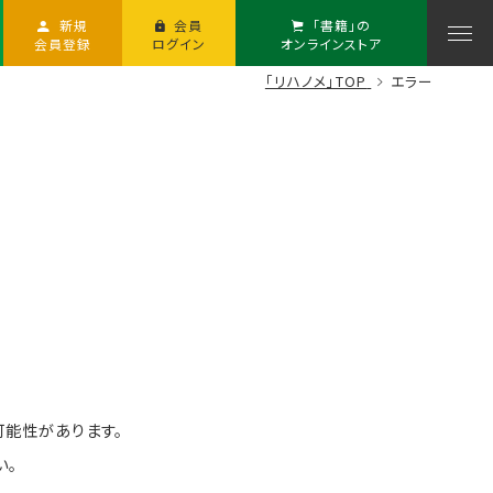
新規
会員
「書籍」の
会員登録
ログイン
オンラインストア
「リハノメ」TOP
エラー
可能性があります。
い。