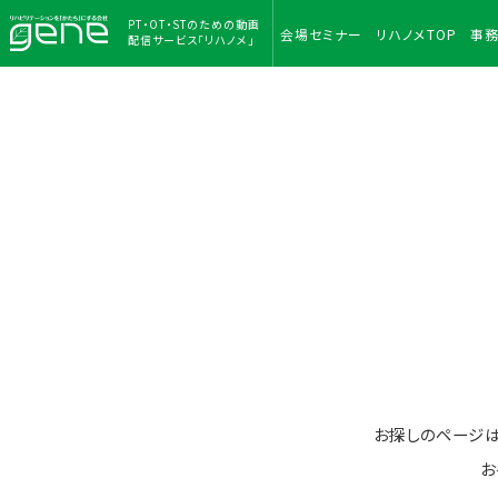
PT・OT・STのための
動画
会場
セミナー
リハノメ
TOP
事
配信サービス「リハノメ」
お探しのページ
お