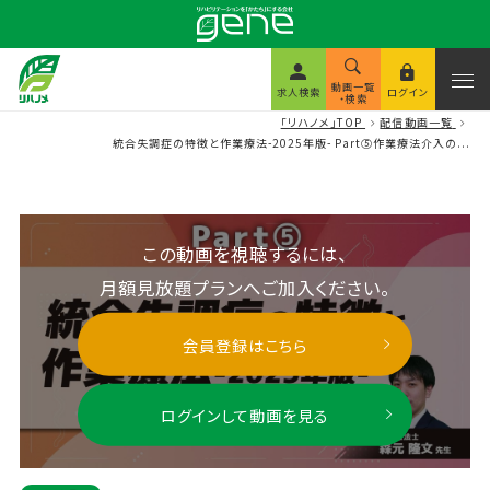
動画一覧
求人検索
ログイン
・検索
「リハノメ」TOP
配信動画一覧
統合失調症の特徴と作業療法-2025年版- Part⑤作業療法介入の...
この動画を視聴するには、
月額見放題プランへご加入ください。
会員登録はこちら
ログインして動画を見る