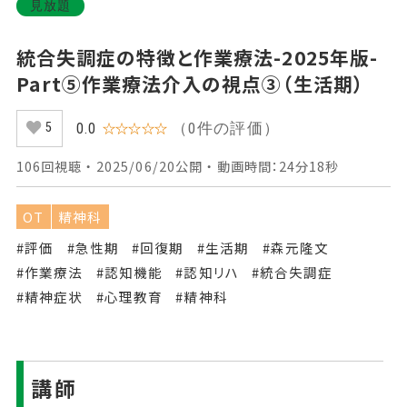
見放題
統合失調症の特徴と作業療法-2025年版-
Part⑤作業療法介入の視点③（生活期）
（0件の評価）
0.0
☆☆☆☆☆
5
106回視聴 ・ 2025/06/20公開 ・ 動画時間：24分18秒
OT
精神科
#評価
#急性期
#回復期
#生活期
#森元隆文
#作業療法
#認知機能
#認知リハ
#統合失調症
#精神症状
#心理教育
#精神科
講師