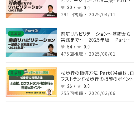
ビリテーション-2025年版- Part④
終末期のリハビリテーションⅠ
30 /
0.0
291回視聴 ・ 2025/04/11
前庭リハビリテーション～基礎から
見放題
実践まで～‐2025年版‐ Part③
めまいの種類と評価
54 /
0.0
475回視聴 ・ 2025/08/01
杖歩行の指導方法 Part⑥4点杖、ロ
見放題
フストランド杖歩行の指導のポイント
26 /
0.0
255回視聴 ・ 2026/03/06