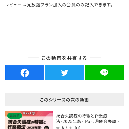
レビューは見放題プラン加入の会員のみ記入できます。
この動画を共有する
このシリーズの次の動画
統合失調症の特徴と作業療
見放題
法-2025年版- Part⑥統合失調症
の一般的治療
6 /
0.0