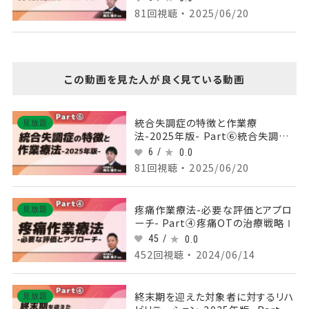
81回視聴 ・ 2025/06/20
この動画を見た人が良く見ている動画
統合失調症の特徴と作業療
見放題
法-2025年版- Part⑥統合失調症
の一般的治療
6 /
0.0
81回視聴 ・ 2025/06/20
疼痛作業療法-必要な評価とアプロ
見放題
ーチ- Part④疼痛OTの治療戦略Ⅰ
45 /
0.0
452回視聴 ・ 2024/06/14
終末期を迎えた対象者に対するリハ
見放題