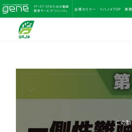
PT・OT・STのための
動画
会場
セミナー
リハノメ
TOP
事
配信サービス「リハノメ」
この動