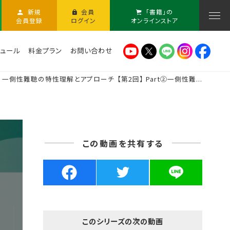
新規
会員
「書籍」の
会員登録
ログイン
オンラインストア
ュール
料金プラン
お問い合わせ
一側性難聴の特性理解とアプローチ 【第2回】 Part②一側性難...
この動画を共有する
このシリーズの次の動画