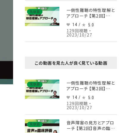
一側性難聴の特性理解と
見放題
アプローチ 【第2回】
Part③一側性難聴への支
14 /
5.0
援とまとめ
129回視聴 ・
2023/10/27
この動画を見た人が良く見ている動画
一側性難聴の特性理解と
見放題
アプローチ 【第2回】
Part③一側性難聴への支
14 /
5.0
援とまとめ
129回視聴 ・
2023/10/27
音声障害の見方とアプロ
見放題
ーチ 【第2回】音声の臨床