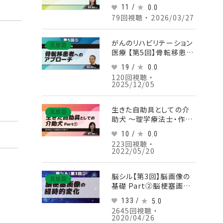
評価 Part③声の自覚的
11 /
0.0
評価/心理的側面の評価/
79回視聴 ・ 2026/03/27
その他の検査
がんのリハビリテーション
見放題
医療 【第5回】骨転移患者
へのアプローチ Part⑤各
19 /
0.0
論 上肢I
120回視聴 ・
2025/12/05
生きた自助具としての介
見放題
助犬 ～理学療法士・作業
療法士の関わり～
10 /
0.0
Part①
223回視聴 ・
2022/05/20
脳シル【第3回】脳画像の
見放題
基礎 Part②脳梗塞画像
の経時的変化
133 /
5.0
2645回視聴 ・
2020/04/26