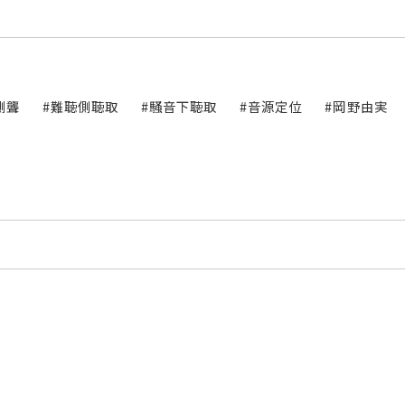
側聾
#難聴側聴取
#騒音下聴取
#音源定位
#岡野由実