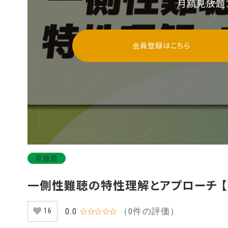
月額見放題
会員登録はこちら
見放題
一側性難聴の特性理解とアプローチ 【第
（0件の評価）
0.0
☆☆☆☆☆
16