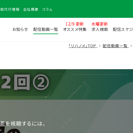
務局
代行情報
会社
概要
コラム
12/9 更新
水曜更新
お知らせ
配信動画一覧
オススメ特集
求人検索
配信スケジ
「リハノメ」TOP
配信動画一覧
画を視聴するには、