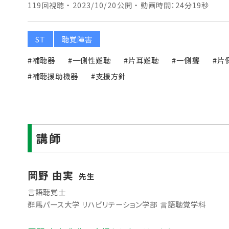
119回視聴 ・ 2023/10/20公開 ・ 動画時間：24分19秒
ST
聴覚障害
#補聴器
#一側性難聴
#片耳難聴
#一側聾
#片
#補聴援助機器
#支援方針
講師
岡野 由実
先生
言語聴覚士
群馬パース大学 リハビリテーション学部 言語聴覚学科