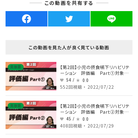
この動画を共有する
この動画を見た人が良く見ている動画
【第2回】小児の摂食嚥下リハビリテ
見放題
ーション 評価編 Part①対象児
の評価(1)
54 /
0.0
552回視聴 ・ 2022/07/22
【第2回】小児の摂食嚥下リハビリテ
見放題
ーション 評価編 Part②対象児
の評価(2)
45 /
0.0
408回視聴 ・ 2022/07/29