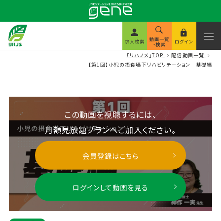
動画一覧
求人検索
ログイン
・検索
「リハノメ」TOP
配信動画一覧
【第1回】小児の摂食嚥下リハビリテーション 基礎編
この動画を視聴するには、
月額見放題プランへご加入ください。
会員登録はこちら
ログインして動画を見る