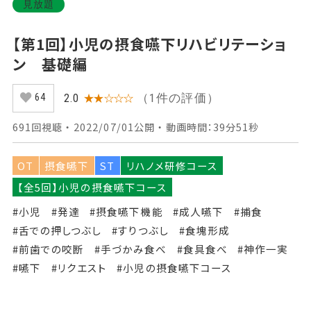
見放題
【第1回】小児の摂食嚥下リハビリテーショ
ン 基礎編
（1件の評価）
2.0
★★☆☆☆
64
691回視聴 ・ 2022/07/01公開 ・ 動画時間：39分51秒
OT
摂食嚥下
ST
リハノメ研修コース
【全5回】小児の摂食嚥下コース
#小児
#発達
#摂食嚥下機能
#成人嚥下
#捕食
#舌での押しつぶし
#すりつぶし
#食塊形成
#前歯での咬断
#手づかみ食べ
#食具食べ
#神作一実
#嚥下
#リクエスト
#小児の摂食嚥下コース