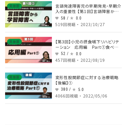
言語発達障害児の早期発見・早期介
見放題
入の重要性 【第1回】言語障害から
学習障害へ Part②
58 /
0.0
519回視聴 ・ 2023/10/27
【第3回】小児の摂食嚥下リハビリテ
見放題
ーション 応用編 Part①食べるこ
との困難さ
52 /
0.0
457回視聴 ・ 2022/08/19
変形性股関節症に対する治療戦略
見放題
【後編】①
380 /
5.0
4066回視聴 ・ 2022/05/06