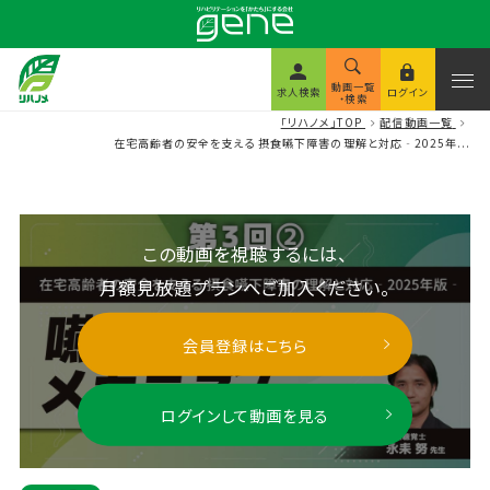
動画一覧
求人検索
ログイン
・検索
「リハノメ」TOP
配信動画一覧
在宅高齢者の安全を支える 摂食嚥下障害の理解と対応‐2025年...
この動画を視聴するには、
月額見放題プランへご加入ください。
会員登録はこちら
ログインして動画を見る