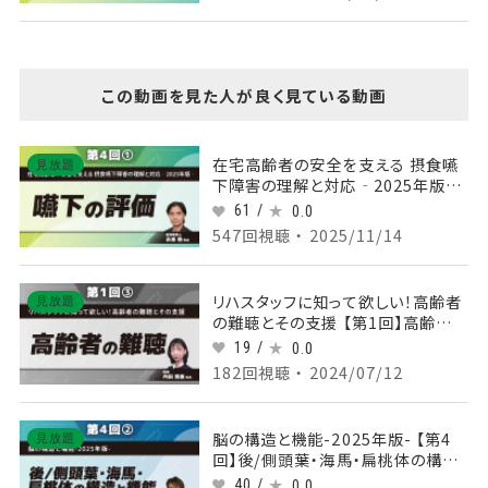
この動画を見た人が良く見ている動画
在宅高齢者の安全を支える 摂食嚥
見放題
下障害の理解と対応‐2025年版‐
【第4回】嚥下の評価 Part①
61 /
0.0
547回視聴 ・ 2025/11/14
リハスタッフに知って欲しい！高齢者
見放題
の難聴とその支援 【第1回】高齢者の
難聴 Part③高齢者の難聴と、認知
19 /
0.0
症やフレイルとの関連、聞こえにくさ
182回視聴 ・ 2024/07/12
を放っておいてはいけない理由
脳の構造と機能-2025年版- 【第4
見放題
回】後/側頭葉・海馬・扁桃体の構造
と機能 Part②側頭葉（高次な視覚
40 /
0.0