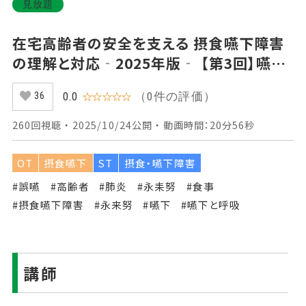
見放題
在宅高齢者の安全を支える 摂食嚥下障害
の理解と対応‐2025年版‐ 【第3回】嚥下
のメカニズム Part②
（0件の評価）
0.0
☆☆☆☆☆
36
260回視聴 ・ 2025/10/24公開 ・ 動画時間：20分56秒
OT
摂食嚥下
ST
摂食・嚥下障害
#誤嚥
#高齢者
#肺炎
#永耒努
#食事
#摂食嚥下障害
#永来努
#嚥下
#嚥下と呼吸
講師