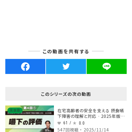
この動画を共有する
このシリーズの次の動画
在宅高齢者の安全を支える 摂食嚥
見放題
下障害の理解と対応‐2025年版‐
【第4回】嚥下の評価 Part①
61 /
0.0
547回視聴 ・ 2025/11/14