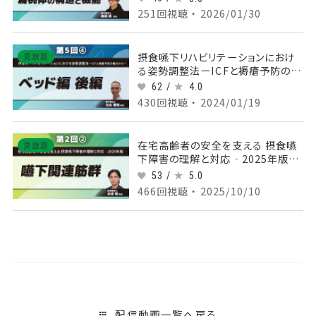
情報処理）
251回視聴 ・ 2026/01/30
摂食嚥下リハビリテーションにおけ
見放題
る姿勢調整法ーICFと褥瘡予防の観
点からー 【第5回】ベッド編 後編
62 /
4.0
Part④
430回視聴 ・ 2024/01/19
在宅高齢者の安全を支える 摂食嚥
見放題
下障害の理解と対応‐2025年版‐
【第2回】嚥下関連筋群 Part②
53 /
5.0
466回視聴 ・ 2025/10/10
配信動画一覧へ戻る