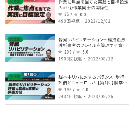
作業に焦点を当てた実践と目標設定
見放題
Part③作業同士の関係性
35 /
0.0
490回視聴 ・ 2023/12/01
腎臓リハビリテーション～維持血液
見放題
透析患者のフレイルを管理する意義
とその戦略～ Part①フレイル/サ
203 /
5.0
ルコペニア
1903回視聴 ・ 2022/08/12
脳卒中リハに対するバランス・歩行
見放題
評価とニューロリハ 【第1回】脳卒中
リハビリテーション評価の意義と実
196 /
0.0
際の評価方法 Part②バランス評価
2434回視聴 ・ 2023/05/26
と種類