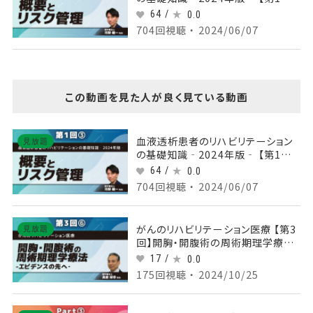
概要とリスク管理 Part③リスク管
64 /
0.0
理
704回視聴 ・ 2024/06/07
この動画を見た人が良く見ている動画
血液透析患者のリハビリテーション
見放題
の基礎知識‐2024年版‐ 【第1回】
概要とリスク管理 Part③リスク管
64 /
0.0
理
704回視聴 ・ 2024/06/07
がんのリハビリテーション医療 【第3
見放題
回】開胸・開腹術の周術期理学療法-
エビデンスの先へ‐ Part⑥
17 /
0.0
175回視聴 ・ 2024/10/25