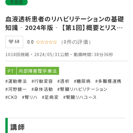
見放題
血液透析患者のリハビリテーションの基礎
知識‐2024年版‐ 【第1回】概要とリスク
管理 Part②腎機能と慢性腎不全・関連疾
（0件の評価）
0.0
☆☆☆☆☆
68
患の病態
1018回視聴 ・ 2024/05/31公開 ・ 動画時間：38分36秒
PT
内部障害理学療法
#運動療法
#行動変容
#透析
#糖尿病
#多職種連携
#河野健一
#身体活動
#腎臓リハビリテーション
#CKD
#腎リハ
#足病変
#腎臓リハコース
講師