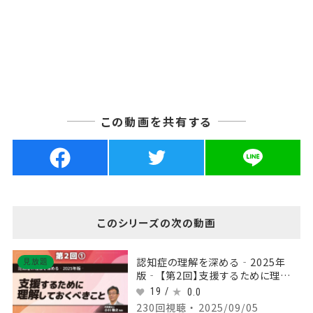
この動画を共有する
このシリーズの次の動画
認知症の理解を深める‐2025年
見放題
版‐ 【第2回】支援するために理解し
ておくべきこと Part①文脈での理解
19 /
0.0
を強要しない
230回視聴 ・ 2025/09/05