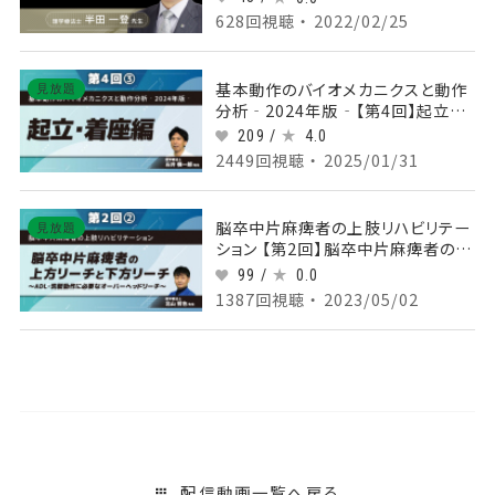
628回視聴 ・ 2022/02/25
基本動作のバイオメカニクスと動作
見放題
分析‐2024年版‐【第4回】起立・着
座編 Part③下肢の抗重力伸展
209 /
4.0
2449回視聴 ・ 2025/01/31
脳卒中片麻痺者の上肢リハビリテー
見放題
ション 【第2回】脳卒中片麻痺者の上
方リーチと下方リーチ～ADL・洗髪
99 /
0.0
動作に必要なオーバーヘッドリーチ
1387回視聴 ・ 2023/05/02
～ Part②立位における下方リーチ
1
配信動画一覧へ戻る