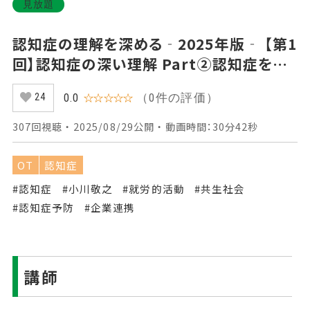
見放題
認知症の理解を深める‐2025年版‐ 【第1
回】認知症の深い理解 Part②認知症をよ
り深く知る
（0件の評価）
0.0
☆☆☆☆☆
24
307回視聴 ・ 2025/08/29公開 ・ 動画時間：30分42秒
OT
認知症
#認知症
#小川敬之
#就労的活動
#共生社会
#認知症予防
#企業連携
講師