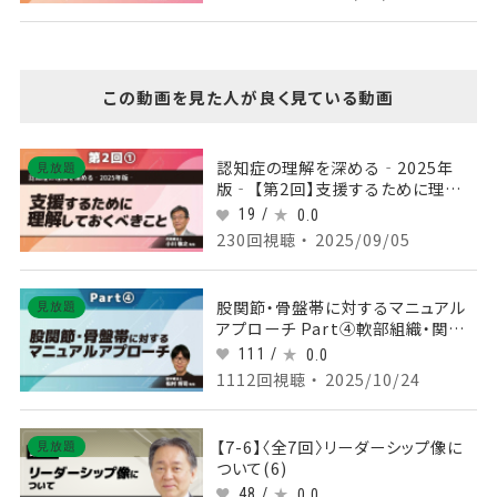
この動画を見た人が良く見ている動画
認知症の理解を深める‐2025年
見放題
版‐ 【第2回】支援するために理解し
ておくべきこと Part①文脈での理解
19 /
0.0
を強要しない
230回視聴 ・ 2025/09/05
股関節・骨盤帯に対するマニュアル
見放題
アプローチ Part④軟部組織・関節
モビライゼーション～トレーニング
111 /
0.0
1112回視聴 ・ 2025/10/24
【7-6】〈全7回〉リーダーシップ像に
見放題
ついて(6)
48 /
0.0