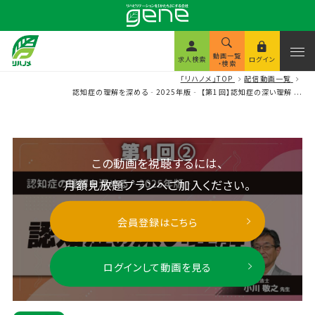
動画一覧
求人検索
ログイン
・検索
「リハノメ」TOP
配信動画一覧
認知症の理解を深める‐2025年版‐ 【第1回】認知症の深い理解 ...
この動画を視聴するには、
月額見放題プランへご加入ください。
会員登録はこちら
ログインして動画を見る