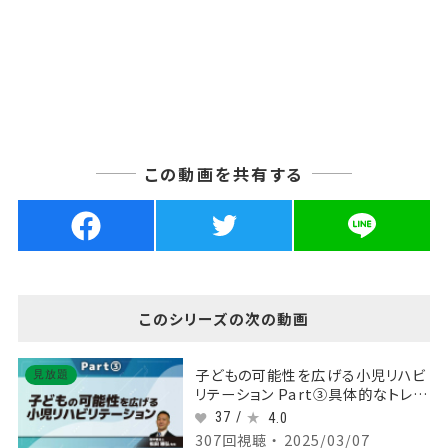
この動画を共有する
このシリーズの次の動画
子どもの可能性を広げる小児リハビ
見放題
リテーション Part③具体的なトレー
ニング方法
37 /
4.0
307回視聴 ・ 2025/03/07