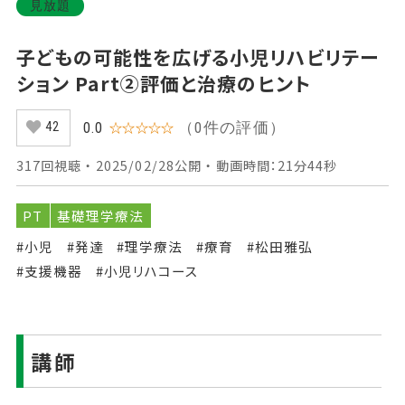
見放題
子どもの可能性を広げる小児リハビリテー
ション Part②評価と治療のヒント
（0件の評価）
0.0
☆☆☆☆☆
42
317回視聴 ・ 2025/02/28公開 ・ 動画時間：21分44秒
PT
基礎理学療法
#小児
#発達
#理学療法
#療育
#松田雅弘
#支援機器
#小児リハコース
講師