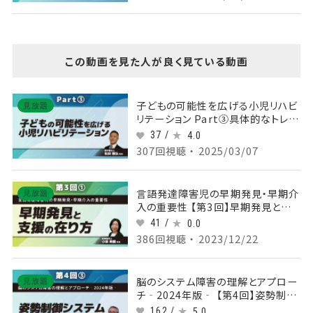
この動画を見た人が良く見ている動画
子どもの可能性を広げる小児リハビ
見放題
リテーション Part③具体的なトレー
ニング方法
37 /
4.0
307回視聴 ・ 2025/03/07
言語発達障害児の早期発見・早期介
見放題
入の重要性 【第3回】早期発見と支
援の在り方 Part①
41 /
0.0
386回視聴 ・ 2023/12/22
脳のシステム障害の理解とアプロー
見放題
チ‐2024年版‐ 【第4回】姿勢制御
システム Part③小脳テント下の姿
162 /
5.0