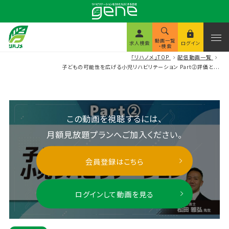
動画一覧
求人検索
ログイン
・検索
「リハノメ」TOP
配信動画一覧
子どもの可能性を広げる小児リハビリテーション Part②評価と...
この動画を視聴するには、
月額見放題プランへご加入ください。
会員登録はこちら
ログインして動画を見る