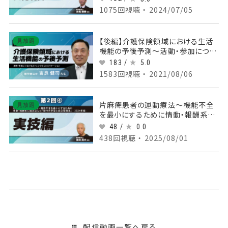
勢制御Ⅱ
1075回視聴 ・ 2024/07/05
【後編】介護保険領域における生活
見放題
機能の予後予測～活動・参加につな
げるストレングスリハビリテーション
183 /
5.0
～
1583回視聴 ・ 2021/08/06
片麻痺患者の運動療法～機能不全
見放題
を最小にするために情動・報酬系に
踏み込んだ「動作の学習と自己管理
48 /
0.0
法」‐2024年版‐ 【第2回】実技編
438回視聴 ・ 2025/08/01
Part④
配信動画一覧へ戻る