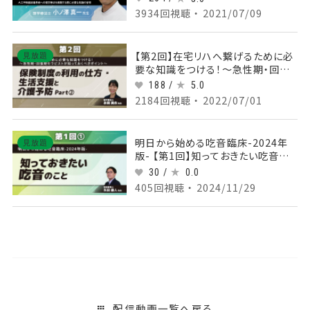
に必要な知識の習得
3934回視聴 ・ 2021/07/09
【第2回】在宅リハへ繋げるために必
見放題
要な知識をつける！～急性期・回復
期セラピストが知っておくべきポイン
188 /
5.0
ト～ 保険制度の利用の仕方 ・生活
2184回視聴 ・ 2022/07/01
支援と介護予防 Part②
明日から始める吃音臨床-2024年
見放題
版- 【第1回】知っておきたい吃音のこ
と Part①吃音の基礎知識：疫学と
30 /
0.0
その病態
405回視聴 ・ 2024/11/29
配信動画一覧へ戻る