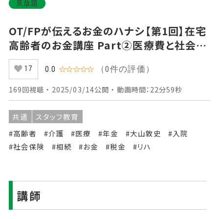
見放題
OT/FPが伝えるお金のハナシ【第1回】在宅
高齢者のお金講座 Part②医療費と社会保
険
（0件の評価）
0.0
☆☆☆☆☆
17
169回視聴 ・ 2025/03/14公開 ・ 動画時間：22分59秒
共通
スタッフ教育
#高齢者
#介護
#医療
#年金
#大山敦史
#入院
#社会保険
#相続
#お金
#税金
#リハ
講師