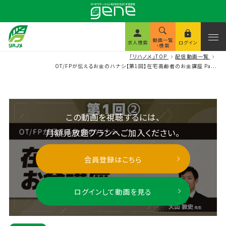
動画一覧
求人検索
ログイン
・検索
「リハノメ」TOP
配信動画一覧
OT/FPが伝えるお金のハナシ【第1回】在宅高齢者のお金講座 Pa...
この動画を視聴するには、
月額見放題プランへご加入ください。
会員登録はこちら
ログインして動画を見る