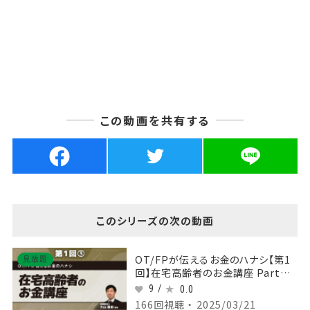
この動画を共有する
このシリーズの次の動画
OT/FPが伝えるお金のハナシ【第1
見放題
回】在宅高齢者のお金講座 Part③
介護費と年金
9 /
0.0
166回視聴 ・ 2025/03/21