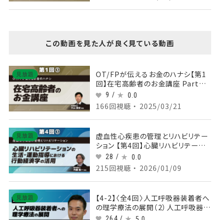
この動画を見た人が良く見ている動画
OT/FPが伝えるお金のハナシ【第1
見放題
回】在宅高齢者のお金講座 Part③
介護費と年金
9 /
0.0
166回視聴 ・ 2025/03/21
虚血性心疾患の管理とリハビリテー
見放題
ション 【第4回】心臓リハビリテーショ
ンの生活・運動指導における行動経
28 /
0.0
済学の活用 Part③行動経済学：健
215回視聴 ・ 2026/01/09
康行動への新たな視点
【4-2】〈全4回〉人工呼吸器装着者へ
見放題
の理学療法の展開（2）人工呼吸器装
着患者への理学療法を展開する際
264 /
5.0