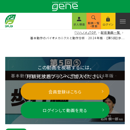
動画一覧
求人検索
ログイン
・検索
「リハノメ」TOP
配信動画一覧
基本動作のバイオメカニクスと動作分析‐2024年版‐【第5回】歩...
この動画を視聴するには、
月額見放題プランへご加入ください。
会員登録はこちら
ログインして動画を見る