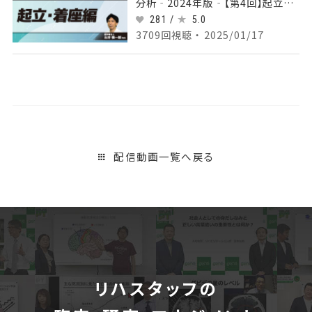
分析‐2024年版‐【第4回】起立・着
座編 Part①起立動作のバイオメカ
281 /
5.0
ニクス
3709回視聴 ・ 2025/01/17
配信動画一覧へ戻る
リハスタッフの