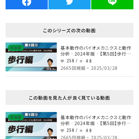
このシリーズの次の動画
基本動作のバイオメカニクスと動作
見放題
分析‐2024年版‐【第5回】歩行編
Part⑥立脚後期～遊脚期
258 /
4.8
2665回視聴 ・ 2025/03/28
この動画を見た人が良く見ている動画
基本動作のバイオメカニクスと動作
見放題
分析‐2024年版‐【第5回】歩行編
Part⑥立脚後期～遊脚期
258 /
4.8
2665回視聴 ・ 2025/03/28