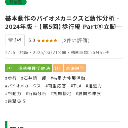
見放題
基本動作のバイオメカニクスと動作分析‐
2024年版‐【第5回】歩行編 Part⑤立脚後
期
（2件の評価）
5.0
★★★★★
249
2725回視聴 ・ 2025/03/21公開 ・ 動画時間：25分52秒
PT
運動器理学療法
OT
基礎医学
#歩行
#石井慎一郎
#抗重力伸展活動
#バイオメカニクス
#荷重応答
#TLA
#推進力
#制動力
#行動分析
#初期接地
#股関節伸展
#衝撃吸収