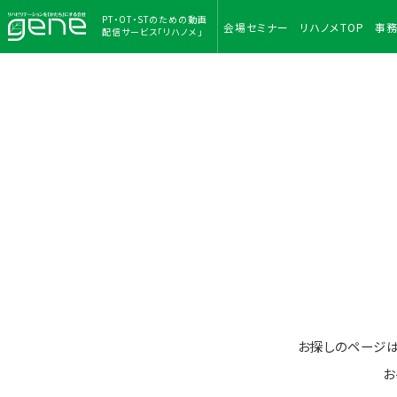
PT・OT・STのための
動画
会場
セミナー
リハノメ
TOP
事
配信サービス「リハノメ」
お探しのページ
お