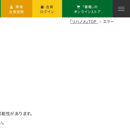
新規
会員
「書籍」の
会員登録
ログイン
オンラインストア
「リハノメ」TOP
エラー
可能性があります。
い。