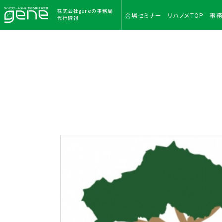
株式会社geneの事務局
会場
セミナー
リハノメ
TOP
事
代行情報