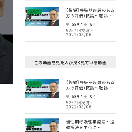
【後編】呼吸器疾患のある
見放題
方の評価（概論～聴診を
含むフィジカルアセスメン
589 /
5.0
ト）
5257回視聴 ・
2021/08/06
この動画を見た人が良く見ている動画
【後編】呼吸器疾患のある
見放題
方の評価（概論～聴診を
含むフィジカルアセスメン
589 /
5.0
ト）
5257回視聴 ・
2021/08/06
慢性期呼吸理学療法～運
見放題
動療法を中心に～