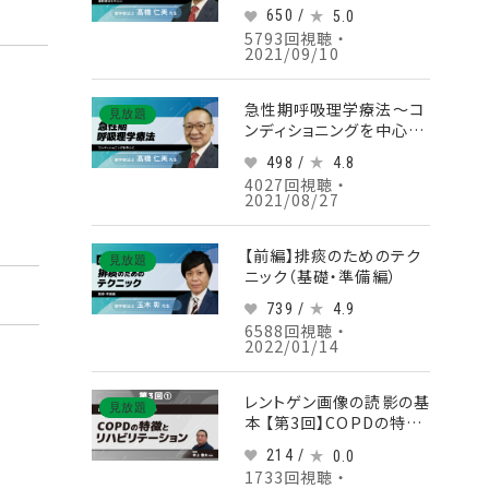
650 /
5.0
5793回視聴 ・
2021/09/10
急性期呼吸理学療法～コ
見放題
ンディショニングを中心に
～
498 /
4.8
4027回視聴 ・
2021/08/27
【前編】排痰のためのテク
見放題
ニック（基礎・準備編）
739 /
4.9
6588回視聴 ・
2022/01/14
レントゲン画像の読影の基
見放題
本 【第3回】COPDの特徴
とリハビリテーション
214 /
0.0
Part①COPDの疫学/病
1733回視聴 ・
態1