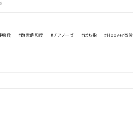
秒
呼吸数
#酸素飽和度
#チアノーゼ
#ばち指
#Hoover徴候