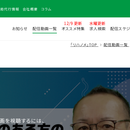
務局
代行情報
会社
概要
コラム
12/9 更新
水曜更新
お知らせ
配信動画一覧
オススメ特集
求人検索
配信スケジ
「リハノメ」TOP
配信動画一覧
画を視聴するには、