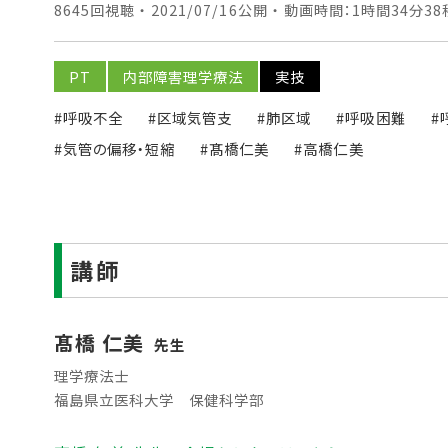
8645回視聴 ・ 2021/07/16公開 ・ 動画時間：1時間34分38
PT
内部障害理学療法
実技
#呼吸不全
#区域気管支
#肺区域
#呼吸困難
#
#気管の偏移・短縮
#髙橋仁美
#高橋仁美
講師
髙橋 仁美
先生
理学療法士
福島県立医科大学 保健科学部