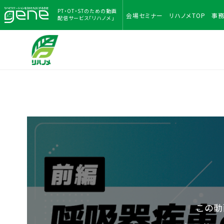
PT・OT・STのための
動画
会場
セミナー
リハノメ
TOP
事
配信サービス「リハノメ」
この動