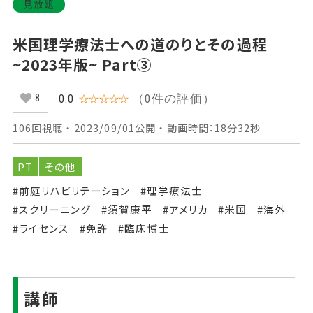
見放題
米国理学療法士への道のりとその過程
~2023年版~ Part③
（0件の評価）
0.0
☆☆☆☆☆
8
106回視聴 ・ 2023/09/01公開 ・ 動画時間：18分32秒
PT
その他
#前庭リハビリテーション
#理学療法士
#スクリーニング
#須賀康平
#アメリカ
#米国
#海外
#ライセンス
#免許
#臨床博士
講師