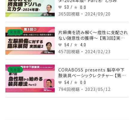
タ-2024年版- Part⑥“とろみ”
53 /
0.0
365回視聴 ・ 2024/09/20
片麻痺を読み解く～痙性に支配され
見放題
ない随意性の獲得～ 【第3回】実践
編2 左脳損傷に対する臨床展開
54 /
4.0
Part②実技
457回視聴 ・ 2024/02/23
CORABOSS presents 脳卒中下
見放題
肢装具ベーシックレクチャー 【第7
回】急性期から始める装具療法
54 /
0.0
Part③
794回視聴 ・ 2023/05/12