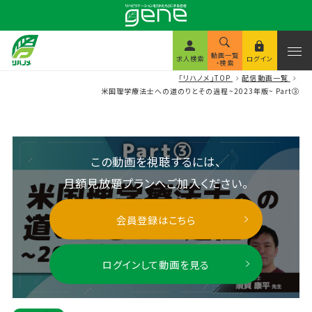
動画一覧
求人検索
ログイン
・検索
「リハノメ」TOP
配信動画一覧
米国理学療法士への道のりとその過程~2023年版~ Part③
この動画を視聴するには、
月額見放題プランへご加入ください。
会員登録はこちら
ログインして動画を見る