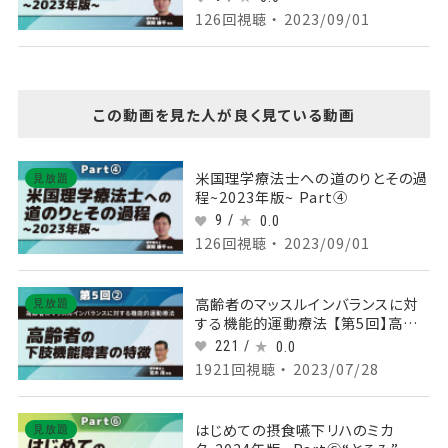
126回視聴 ・ 2023/09/01
この動画を見た人が良く見ている動画
米国理学療法士への道のりとその過
見放題
程~2023年版~ Part④
9 /
0.0
126回視聴 ・ 2023/09/01
高齢者のマッスルインバランスに対
見放題
する機能的運動療法 【第5回】高齢
者の下肢機能障害の特徴 Part②
221 /
0.0
1921回視聴 ・ 2023/07/28
はじめての摂食嚥下リハのミカ
見放題