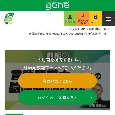
動画一覧
求人検索
ログイン
・検索
「リハノメ」TOP
配信動画一覧
言語聴覚士のための脳画像のみかた 【前編】 Part②脳の基本的...
この動画を視聴するには、
月額見放題プランへご加入ください。
会員登録はこちら
ログインして動画を見る