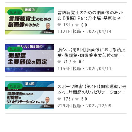
言語聴覚士のための脳画像のみか
見放題
た 【後編】 Part①小脳・基底核ネッ
トワークと脳画像1
139 /
0.0
1121回視聴 ・ 2023/04/14
脳シル【第8回】脳画像における頭頂
見放題
葉・後頭葉・側頭葉主要部位の同定
Part③側頭葉主要部位の同定
71 /
0.0
1156回視聴 ・ 2020/04/11
スポーツ障害 【第4回】関節運動から
見放題
みる、肘関節のリハビリテーション
Part④実演
175 /
5.0
2292回視聴 ・ 2022/12/09