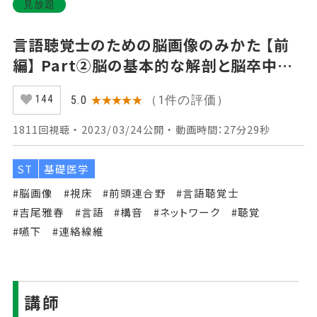
見放題
言語聴覚士のための脳画像のみかた 【前
編】 Part②脳の基本的な解剖と脳卒中の
脳画像1
（1件の評価）
5.0
★★★★★
144
1811回視聴 ・ 2023/03/24公開 ・ 動画時間：27分29秒
ST
基礎医学
#脳画像
#視床
#前頭連合野
#言語聴覚士
#吉尾雅春
#言語
#構音
#ネットワーク
#聴覚
#嚥下
#連絡線維
講師