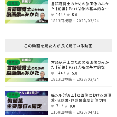
言語聴覚士のための脳画像のみか
見放題
た 【前編】 Part②脳の基本的な解
剖と脳卒中の脳画像1
144 /
5.0
1813回視聴 ・ 2023/03/24
この動画を見た人が良く見ている動画
言語聴覚士のための脳画像のみか
見放題
た 【前編】 Part②脳の基本的な解
剖と脳卒中の脳画像1
144 /
5.0
1813回視聴 ・ 2023/03/24
脳シル【第8回】脳画像における頭頂
見放題
葉・後頭葉・側頭葉主要部位の同定
Part③側頭葉主要部位の同定
71 /
0.0
1158回視聴 ・ 2020/04/11