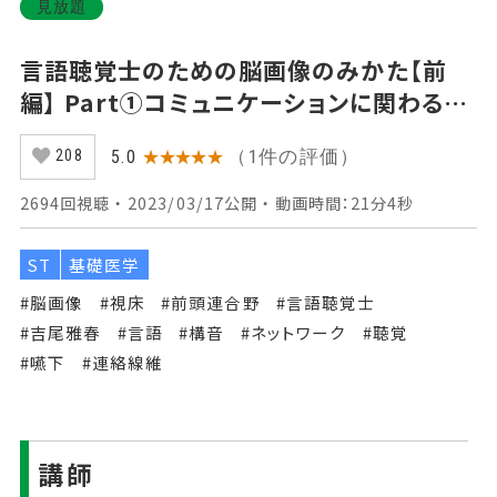
見放題
言語聴覚士のための脳画像のみかた【前
編】 Part①コミュニケーションに関わる主
な領域
（1件の評価）
5.0
★★★★★
208
2694回視聴 ・ 2023/03/17公開 ・ 動画時間：21分4秒
ST
基礎医学
#脳画像
#視床
#前頭連合野
#言語聴覚士
#吉尾雅春
#言語
#構音
#ネットワーク
#聴覚
#嚥下
#連絡線維
講師