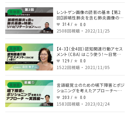
レントゲン画像の読影の基本 【第2
見放題
回】誤嚥性肺炎を含む肺炎画像の特
徴とリハビリテーション Part①肺炎
314 /
0.0
の分類
2508回視聴 ・ 2022/11/25
【4-3】〈全4回〉認知関連行動アセス
見放題
メント（CBA）はこう使う！～日常生
活から認知能力を理解するために～
129 /
0.0
（3）応用編②CBAとチームアプロー
1522回視聴 ・ 2021/11/05
チ
言語聴覚士のための嚥下障害とポジ
見放題
ショニングを考えたアプローチ～実
践編～ 【前編】 Part①
203 /
0.0
1583回視聴 ・ 2023/02/24