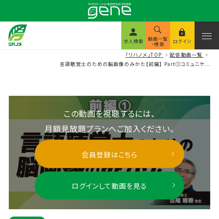
動画一覧
求人検索
ログイン
・検索
「リハノメ」TOP
配信動画一覧
言語聴覚士のための脳画像のみかた【前編】 Part①コミュニケ...
この動画を視聴するには、
月額見放題プランへご加入ください。
会員登録はこちら
ログインして動画を見る