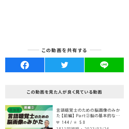
この動画を共有する
この動画を見た人が良く見ている動画
言語聴覚士のための脳画像のみか
見放題
た 【前編】 Part②脳の基本的な解
剖と脳卒中の脳画像1
144 /
5.0
1811回視聴 ・ 2023/03/24