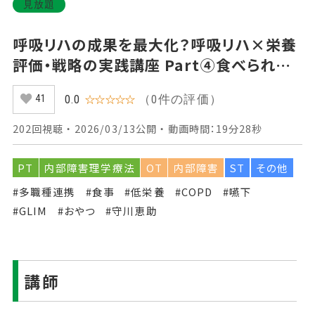
見放題
呼吸リハの成果を最大化？呼吸リハ×栄養
評価・戦略の実践講座 Part④食べられな
いという臨床の壁に対する工夫
（0件の評価）
0.0
☆☆☆☆☆
41
202回視聴 ・ 2026/03/13公開 ・ 動画時間：19分28秒
PT
内部障害理学療法
OT
内部障害
ST
その他
#多職種連携
#食事
#低栄養
#COPD
#嚥下
#GLIM
#おやつ
#守川恵助
講師