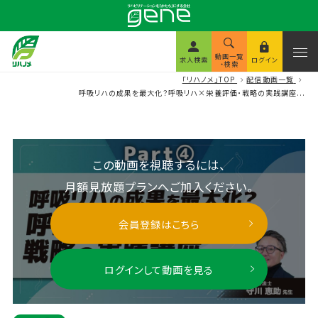
動画一覧
求人検索
ログイン
・検索
「リハノメ」TOP
配信動画一覧
呼吸リハの成果を最大化？呼吸リハ×栄養評価・戦略の実践講座...
この動画を視聴するには、
月額見放題プランへご加入ください。
会員登録はこちら
ログインして動画を見る