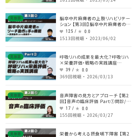
脳卒中片麻痺者の上肢リハビリテー
見放題
ション 【第3回】脳卒中片麻痺者のリ
ーチ動作と手の機能～食事動作にお
125 /
0.0
ける箸操作～ Part②食事動作にお
1513回視聴 ・ 2023/06/02
ける上肢・手の機能2
呼吸リハの成果を最大化？呼吸リハ
見放題
×栄養評価・戦略の実践講座
Part②4つの栄養評価＆負荷量戦略
39 /
0.0
ガイド
369回視聴 ・ 2026/03/13
音声障害の見方とアプローチ 【第2
見放題
回】音声の臨床評価 Part①問診/喉
頭の観察
17 /
0.0
155回視聴 ・ 2026/03/27
栄養から考える摂食嚥下障害 【第2
見放題