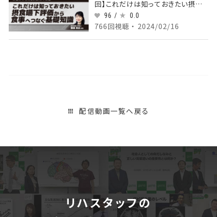
回】これだけは知っておきたい摂食
嚥下評価から食事へつなぐ基礎知識
96 /
0.0
Part②摂食嚥下評価
766回視聴 ・ 2024/02/16
配信動画一覧へ戻る
リハスタッフの