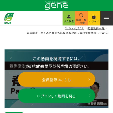
動画一覧
求人検索
ログイン
・検索
「リハノメ」TOP
配信動画一覧
若手療法士のための整形外科疾患の理解～脊柱管狭窄症～ Part④
この動画を視聴するには、
月額見放題プランへご加入ください。
会員登録はこちら
ログインして動画を見る