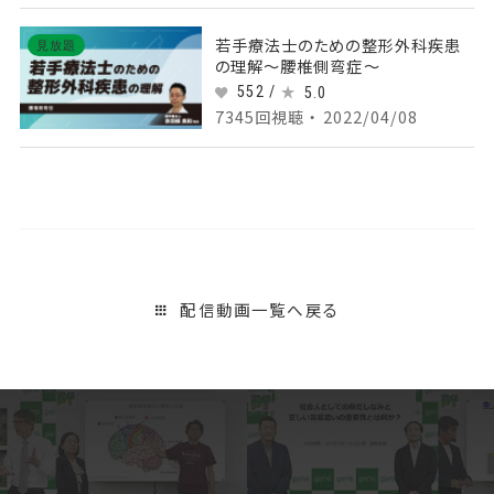
若手療法士のための整形外科疾患
見放題
の理解～腰椎側弯症～
552 /
5.0
7345回視聴 ・ 2022/04/08
配信動画一覧へ戻る