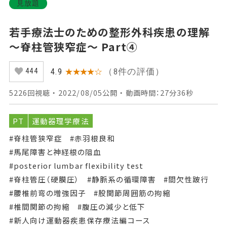
見放題
若手療法士のための整形外科疾患の理解
～脊柱管狭窄症～ Part④
（8件の評価）
4.9
★★★★☆
444
5226回視聴 ・ 2022/08/05公開 ・ 動画時間：27分36秒
PT
運動器理学療法
#脊柱管狭窄症
#赤羽根良和
#馬尾障害と神経根の阻血
#posterior lumbar flexibility test
#脊柱管圧（硬膜圧）
#静脈系の循環障害
#間欠性跛行
#腰椎前弯の増強因子
#股関節周囲筋の拘縮
#椎間関節の拘縮
#腹圧の減少と低下
#新人向け運動器疾患保存療法編コース