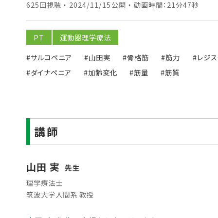
625回視聴 ・ 2024/11/15公開 ・ 動画時間：21分47秒
PT
運動器理学療法
#サルコペニア
#山田実
#骨格筋
#筋力
#レジ
#ダイナペニア
#加齢変化
#筋量
#筋質
講師
山田 実
先生
理学療法士
筑波大学人間系 教授