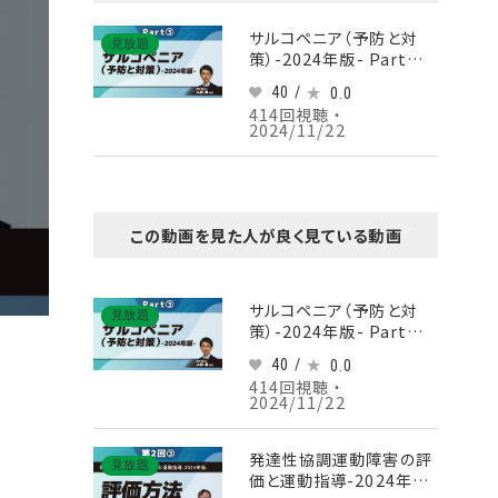
サルコペニア（予防と対
見放題
策）-2024年版- Part③
サルコペニアの評価
40 /
0.0
414回視聴 ・
2024/11/22
この動画を見た人が良く見ている動画
サルコペニア（予防と対
見放題
策）-2024年版- Part③
サルコペニアの評価
40 /
0.0
414回視聴 ・
2024/11/22
発達性協調運動障害の評
見放題
価と運動指導-2024年版-