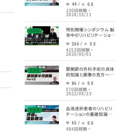
【第2回】評価方法 Part③
44 /
0.0
運動イメージの評価方法
230回視聴 ・
2024/10/11
特別開催シンポジウム 脳
見放題
卒中のリハビリテーション
とは何か？
266 /
0.0
4153回視聴 ・
2020/05/01
膝関節の外科手術の具体
見放題
的知識と画像の見方〜臨
床での医師の視点を理解
86 /
0.0
する〜 【第2回】膝関節半
570回視聴 ・
月損傷 Part⑤実際の治
2022/09/23
療と限界(4)
血液透析患者のリハビリ
見放題
テーションの基礎知識‐
2024年版‐ 【第2回】評
65 /
0.0
価と運動療法 Part③身
484回視聴 ・
体活動・運動療法の考え