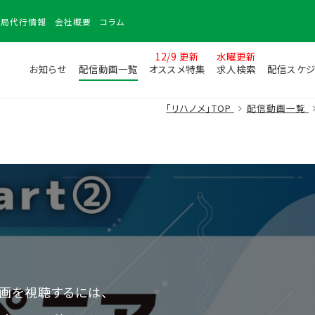
務局
代行情報
会社
概要
コラム
12/9 更新
水曜更新
お知らせ
配信動画一覧
オススメ特集
求人検索
配信スケジ
「リハノメ」TOP
配信動画一覧
画を視聴するには、