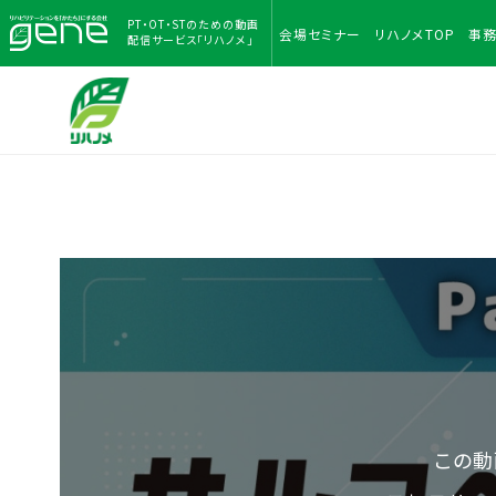
PT・OT・STのための
動画
会場
セミナー
リハノメ
TOP
事
配信サービス「リハノメ」
この動