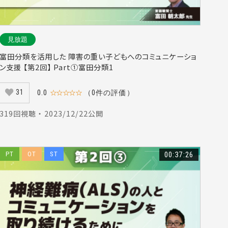
16）
#地域（21）
#香川寛（14）
見放題
訪問リハ（18）
富田分類を活用した 障害の重い子どもへのコミュニケーショ
#非特異的腰痛（7）
ン支援 【第2回】 Part①富田分類1
（5）
#終末期（22）
31
0.0
☆☆☆☆☆
（0件の評価）
#上田敏（10）
#認知機能（27）
319回視聴 ・ 2023/12/22公開
上田亨（7）
#在宅（20）
PT
OT
ST
00:37:26
ハビリテーション（6）
1）
備（4）
（7）
達（5）