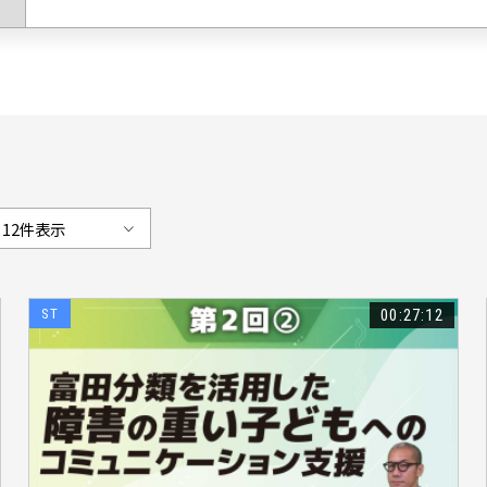
7）
#高齢者（87）
#作業療法（108）
#小児（158）
#歩行（55
）
#バイオメカニクス（38）
#姿勢制御（44）
#誤嚥性肺炎（57）
#拘縮（21）
#多裂筋（15）
#膝関節（43）
#ポジショニング（56
#発達障害（87）
#運動学習（29）
#急性期（59）
#呼吸リハビリ
#脳血管疾患（10）
#マネジメント（48）
#多職種連携（48）
#
）
#生活期（64）
#摂食嚥下（44）
#目標設定（58）
#エビデンス
9）
#ストレッチ（24）
#井上登太（38）
#河重俊一郎（12）
#
4）
#超音波（22）
#リスク管理（59）
#上肢機能（20）
#ＴＨＡ
#松本正知（19）
#町田志樹（16）
#人工関節（23）
#起き上がり
ST
00:27:12
6）
#回復期（38）
#変形性股関節症（21）
#運動（31）
#圧迫
6）
#インソール（15）
#鈴木啓介（14）
#肘関節（19）
#介護予
#疼痛（39）
#動作分析（16）
#髙橋忠志（27）
#パーキンソン病
症（7）
#発達（41）
#心臓リハビリテーション（33）
#骨折（22）
#作業療法士（19）
#アセスメント（16）
#シーティング（21）
#