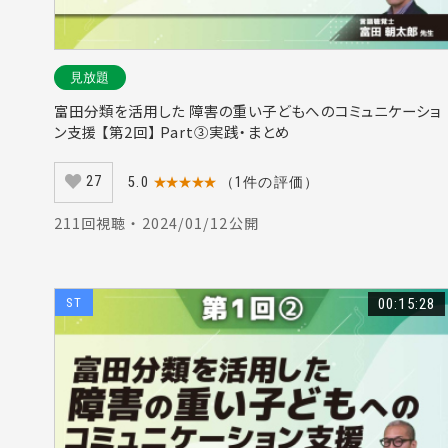
#褥瘡（20）
#栄養療法（1
#注意障害（1
見放題
#訪問リハビリ
富田分類を活用した 障害の重い子どもへのコミュニケーショ
#張本浩平（8
ン支援 【第2回】 Part③実践・まとめ
#運動イメージ
27
5.0
★★★★★
（1件の評価）
#前頭前野（4
#物理療法（1
211回視聴 ・ 2024/01/12公開
#大殿筋（2）
#言語訓練（2
ST
00:15:28
#エコー（18
#侵害受容器（
#課題指向型（
#Dysarthri
#矢田康人（1