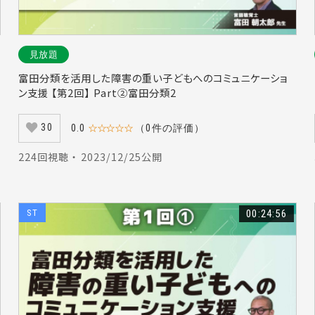
#ステージ理論（15）
#奥村修也（28）
#行動変容（33）
#筋膜（
5）
#手術（18）
#車椅子（18）
#発達性協調運動障害（15）
9）
#対馬栄輝（20）
#齊藤正佳（21）
#キャリアデザイン（10）
見放題
テーション（15）
#感覚（21）
#串田英之（17）
#うつ（17）
#
富田分類を活用した障害の重い子どもへのコミュニケーショ
）
#治療（13）
#予防（20）
#口腔ケア（23）
#嚥下訓練（13）
ン支援 【第2回】 Part②富田分類2
（19）
#小殿筋（6）
#内藤紘一（25）
#神経（17）
#大腿直筋
30
0.0
☆☆☆☆☆
（0件の評価）
）
#手外科（9）
#住宅改修（11）
#フィジカルアセスメント（18）
8）
#意思決定（8）
#画像所見（4）
#吃音（24）
#心電図（15）
224回視聴 ・ 2023/12/25公開
#糖尿病（12）
#キャリア（9）
#がん（33）
#腰椎前弯（2）
#
1）
#髙橋仁美（4）
#前腕（7）
#大脳基底核（6）
#床反力（2）
ST
00:24:56
）
#障害受容（9）
#摂食嚥下障害（25）
#看取り（18）
#術後リ
1）
#体性感覚（5）
#トロミ（10）
#保存療法（8）
#転倒予防（
4）
#リスクマネジメント（11）
#オーラルフレイル（8）
#環境整
a（9）
#運動指導（12）
#前庭リハビリテーション（10）
#音声障害
5）
#地域包括ケアシステム（3）
#精神科作業療法（7）
#言語発