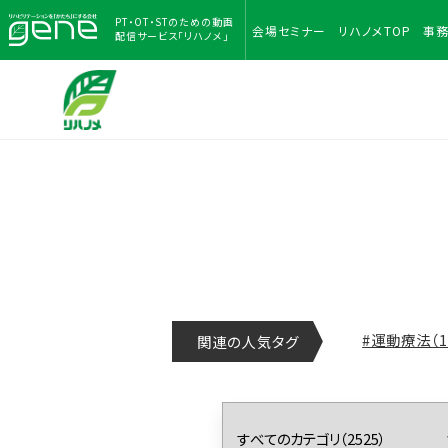
PT・OT・STのための
動画
会場
セミナー
リハノメ
TOP
事
配信サービス「リハノメ」
#運動療法（1
関連の人気タグ
#解剖学（53
#失語症（11
#フレイル（74