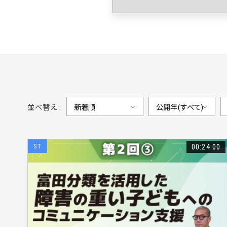
#嚥下障害（6
#運動学（35
#痛み（60）
#腰痛（43）
#実技（29）
#森岡周（24
#予後予測（3
並べ替え :
#スポーツ（3
#視床（24）
ST
00:24:00
#言語障害（1
#慢性疼痛（2
#解剖（25）
#脊柱管狭窄
#報酬（17）