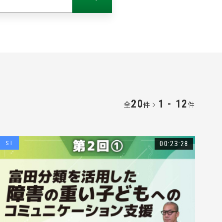
）
#誤嚥（74）
#無料（67）
）
#ADL（63）
テーション（38）
理学療法士（22）
（35）
変形性膝関節症（32）
20
1 - 12
全
件
件
（17）
#ICF（32）
（13）
ST
00:23:28
骨折（8）
防（32）
（17）
#腱板疎部（7）
活動（27）