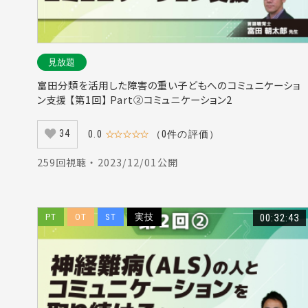
#自己研鑽（5
#呼吸不全（6
#河野裕治（7
見放題
#相対的喉頭
富田分類を活用した障害の重い子どもへのコミュニケーショ
#神経回路（3
ン支援 【第1回】 Part②コミュニケーション2
#リラクゼーシ
34
0.0
☆☆☆☆☆
（0件の評価）
#労働基準法（
#呼吸筋トレ
259回視聴 ・ 2023/12/01公開
#八幡麻里（4
#発声（10）
PT
OT
ST
実技
00:32:43
#ファイナンシ
#脊椎疾患（1
#フルブライト
#姿勢負荷（1