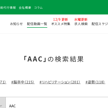
務局
代行情報
会社
概要
コラム
12/9 更新
水曜更新
お知らせ
配信動画一覧
オススメ特集
求人検索
配信スケジ
「AAC」
の検索結果
71）
#脳卒中（215）
#リハビリテーション（201）
#姿勢（118）
）
#脳画像（79）
#認知症（139）
#理学療法（119）
#股関節（7
5）
#運動器（57）
#高次脳機能障害（71）
#肩関節（48）
#言
）
#サルコペニア（79）
#触診（39）
#コミュニケーション（110）