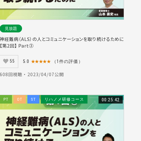
#牧野日和（11）
）
#雇用（1）
#柴本勇（10）
見放題
#自己肯定感（5）
神経難病（ALS）の人とコミュニケーションを取り続けるために
）
【第2回】 Part③
#ゲーム（9）
55
5.0
★★★★★
（1件の評価）
）
#英会話（6）
#組織運営（2）
608回視聴 ・ 2023/04/07公開
リングオフ（1）
（4）
#腹圧（9）
PT
OT
ST
リハノメ研修コース
00:25:42
環境（3）
（5）
爪（1）
）