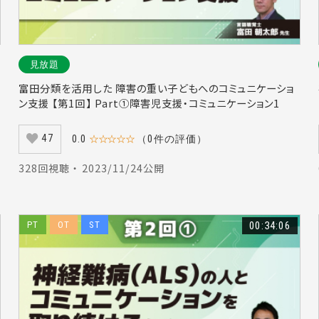
）
#原麻理子（8）
#呼吸困難（6）
#遊び（9）
#障がい児（6）
）
#骨盤底筋群（3）
#傾聴（9）
#画像検査（4）
#猪田邦雄（7
）
#テンセグリティ構造（2）
#石垣貴康（15）
#人材育成（10）
見放題
位置（1）
#リスク（2）
#協調性（9）
#介護老人保健施設（6）
富田分類を活用した 障害の重い子どもへのコミュニケーショ
）
#骨盤サポート（1）
#間接的嚥下訓練（5）
#ボツリヌス療法（9
ン支援 【第1回】 Part①障害児支援・コミュニケーション1
ョン（1）
#乳幼児姿勢保持（3）
#補聴器（15）
#通所介護（4）
47
0.0
☆☆☆☆☆
（0件の評価）
3）
#海外（7）
#ハラスメント（7）
#うつ病（5）
#腹式呼吸（9
ーニング（1）
#フレームワーク（4）
#就業規則（2）
#義足（2）
328回視聴 ・ 2023/11/24公開
）
#家族ケア（6）
#診断基準（2）
#心理的安全性（6）
#ウェア
#ストレングスリハビリテーション（2）
#松本重人（3）
#トレーナー
PT
OT
ST
00:34:06
ャル・プランニング（9）
#コンプライアンス（2）
#鼓音（1）
#職場
）
#前脛骨筋（1）
#整理収納（2）
#脳神経外科（2）
#芳賀大輔
（2）
#資料作成（4）
#バーンアウト（1）
#ヘルニア（6）
#巻き
）
#慢性硬膜下血腫（1）
#施設のインテリアリハビリテーション（1