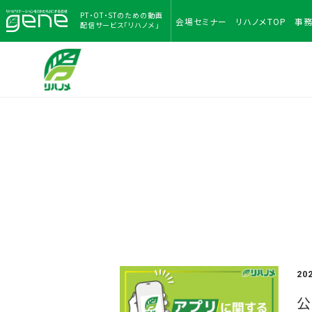
PT・OT・STのための
動画
会場
セミナー
リハノメ
TOP
事
配信サービス「リハノメ」
20
公