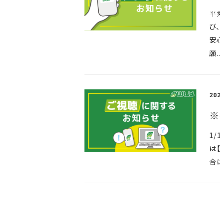
平
び
安
願..
20
※
1
は
合