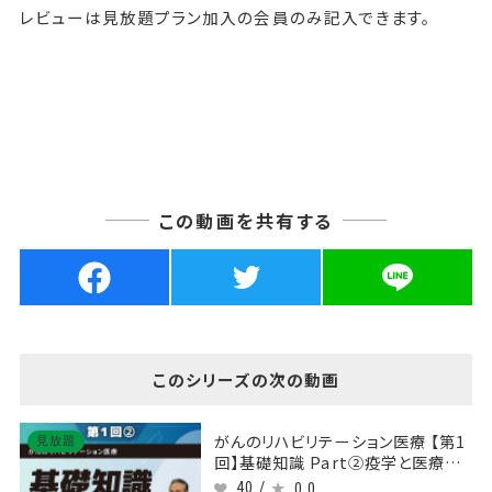
レビューは見放題プラン加入の会員のみ記入できます。
この動画を共有する
このシリーズの次の動画
がんのリハビリテーション医療 【第1
見放題
回】基礎知識 Part②疫学と医療の
歴史２
40 /
0.0