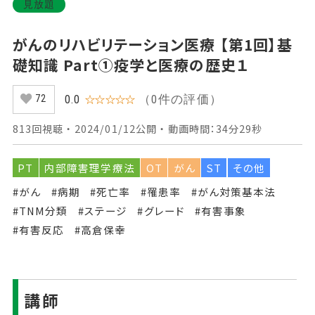
見放題
がんのリハビリテーション医療 【第1回】基
礎知識 Part①疫学と医療の歴史１
（0件の評価）
0.0
☆☆☆☆☆
72
813回視聴 ・ 2024/01/12公開 ・ 動画時間：34分29秒
PT
内部障害理学療法
OT
がん
ST
その他
#がん
#病期
#死亡率
#罹患率
#がん対策基本法
#TNM分類
#ステージ
#グレード
#有害事象
#有害反応
#高倉保幸
講師