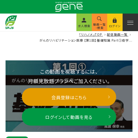
動画一覧
求人検索
ログイン
・検索
「リハノメ」TOP
配信動画一覧
がんのリハビリテーション医療 【第1回】基礎知識 Part①疫学...
この動画を視聴するには、
月額見放題プランへご加入ください。
会員登録はこちら
ログインして動画を見る