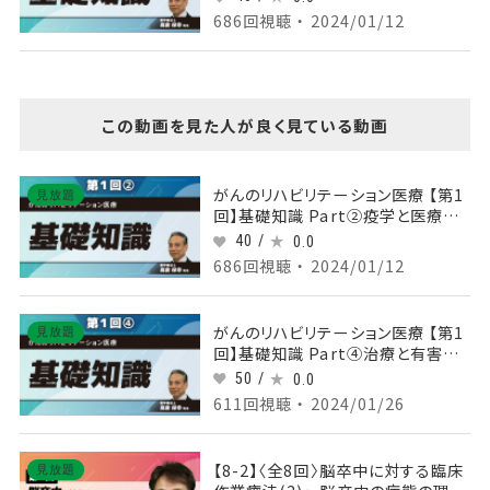
686回視聴 ・ 2024/01/12
この動画を見た人が良く見ている動画
がんのリハビリテーション医療 【第1
見放題
回】基礎知識 Part②疫学と医療の
歴史２
40 /
0.0
686回視聴 ・ 2024/01/12
がんのリハビリテーション医療 【第1
見放題
回】基礎知識 Part④治療と有害事
象、リハビリテーション医療の目的１
50 /
0.0
611回視聴 ・ 2024/01/26
【8-2】〈全8回〉脳卒中に対する臨床
見放題