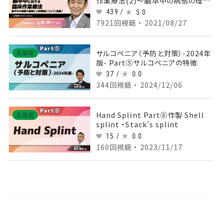
作業療法(2)～脳卒中の病態の理解
と上肢機能について（後編）～
439 /
5.0
7921回視聴 ・ 2021/08/27
サルコペニア（予防と対策）-2024年
見放題
版- Part⑤サルコペニアの特徴
37 /
0.0
344回視聴 ・ 2024/12/06
Hand Splint Part⑧作製 Shell
見放題
splint ・Stack’s splint
15 /
0.0
160回視聴 ・ 2023/11/17