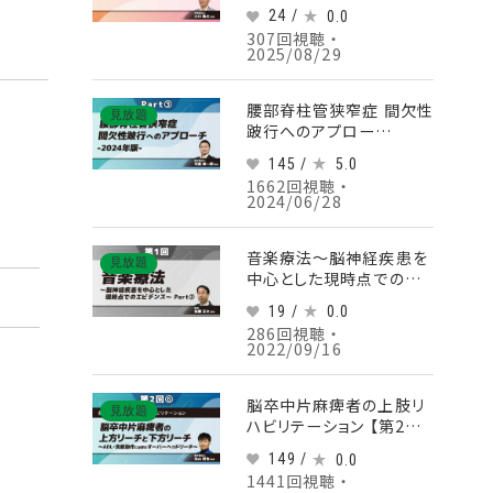
知症の深い理解 Part②
24 /
0.0
認知症をより深く知る
307回視聴 ・
2025/08/29
腰部脊柱管狭窄症 間欠性
見放題
跛行へのアプロー
チ-2024年版- Part③
145 /
5.0
1662回視聴 ・
2024/06/28
音楽療法～脳神経疾患を
見放題
中心とした現時点でのエ
ビデンス～ 【第1回】
19 /
0.0
Part③
286回視聴 ・
2022/09/16
脳卒中片麻痺者の上肢リ
見放題
ハビリテーション 【第2回】
脳卒中片麻痺者の上方リ
149 /
0.0
ーチと下方リーチ～ADL・
1441回視聴 ・
洗髪動作に必要なオーバ