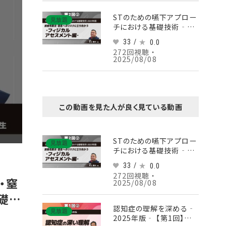
STのための嚥下アプロー
見放題
チにおける基礎技術‐
2025年版‐ 【第2回】誤
33 /
0.0
嚥性肺炎・窒息へのリスク
272回視聴 ・
に立ち向かう‐フィジカル
2025/08/08
アセスメント編‐ Part②
誤嚥性肺炎にかかわる評
価Ⅰ
この動画を見た人が良く見ている動画
STのための嚥下アプロー
見放題
チにおける基礎技術‐
2025年版‐ 【第2回】誤
33 /
0.0
嚥性肺炎・窒息へのリスク
272回視聴 ・
に立ち向かう‐フィジカル
・窒
2025/08/08
アセスメント編‐ Part②
礎分
誤嚥性肺炎にかかわる評
価Ⅰ
認知症の理解を深める‐
見放題
2025年版‐ 【第1回】認