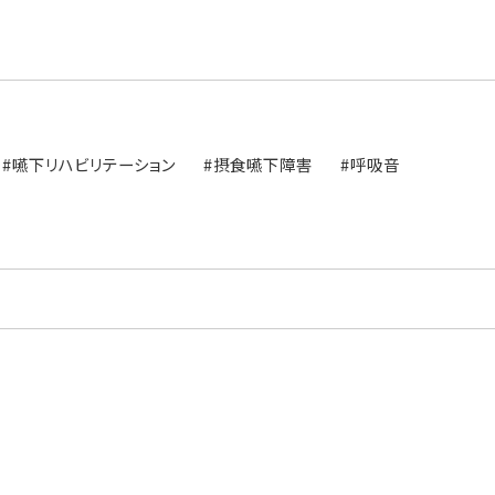
#嚥下リハビリテーション
#摂食嚥下障害
#呼吸音