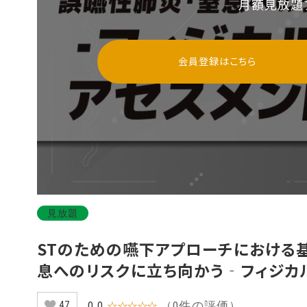
月額見放題
会員登録はこちら
見放題
STのための嚥下アプローチにおける基
息へのリスクに立ち向かう‐フィジカル
類
（0件の評価）
0.0
☆☆☆☆☆
47