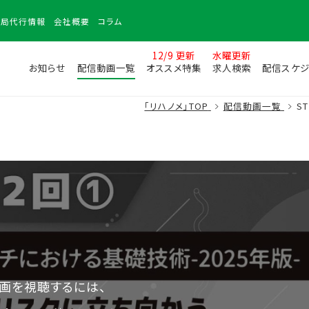
務局
代行情報
会社
概要
コラム
12/9 更新
水曜更新
お知らせ
配信動画一覧
オススメ特集
求人検索
配信スケジ
「リハノメ」TOP
配信動画一覧
S
画を視聴するには、