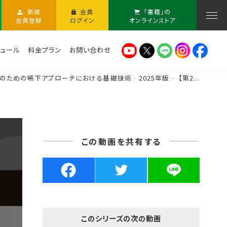
新規
会員
「書籍」の
会員登録
ログイン
オンラインストア
ュール
料金プラン
お問い合わせ
Tのための嚥下アプローチにおける基礎技術‐2025年版‐ 【第2...
この動画を共有する
このシリーズの次の動画