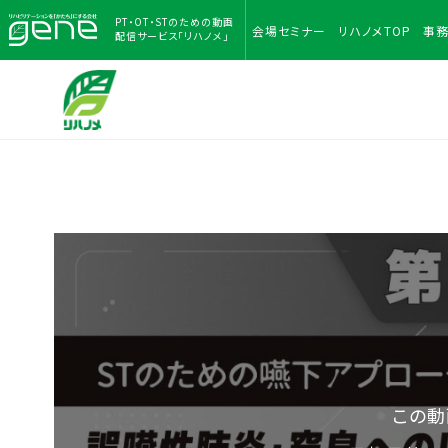
PT・OT・STのための
動画
会場
セミナー
リハノメ
TOP
事
配信サービス「リハノメ」
この動