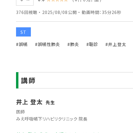
376回視聴 ・ 2025/08/08公開 ・ 動画時間：35分26秒
ST
#誤嚥
#誤嚥性肺炎
#肺炎
#聴診
#井上登太
講師
井上 登太
先生
医師
みえ呼吸嚥下リハビリクリニック 院長