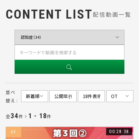
CONTENT LIST
配信動画一覧
並べ
替え :
34
1 - 18
全
件
件
00:28:38
OT