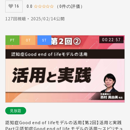
0.0
☆☆☆☆☆
（0件の評価）
16
127回視聴 ・ 2025/02/14公開
00:22:57
PT
OT
ST
見放題
認知症Good end of lifeモデルの活用【第2回】活用と実践
Part②認知症Good end of life モデルの活用～スピリチュ