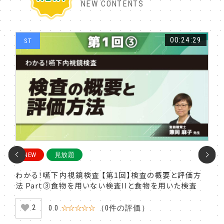
NEW CONTENTS
:48
00:24:29
ST
S
NEW
見放題
N
観的
わかる！嚥下内視鏡検査 【第1回】検査の概要と評価方
わか
子を
法 Part③食物を用いない検査IIと食物を用いた検査
法 
0.0
☆☆☆☆☆
（0件の評価）
2