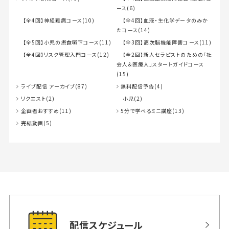
ース(6)
【全4回】神経難病コース(10)
【全4回】血液・生化学データのみか
たコース(14)
【全5回】小児の摂食嚥下コース(11)
【全3回】高次脳機能障害コース(11)
【全4回】リスク管理入門コース(12)
【全2回】新人セラピストのための「社
会人＆医療人」スタートガイドコース
(15)
ライブ配信 アーカイブ(87)
無料配信予告(4)
リクエスト(2)
小児(2)
企画者おすすめ(11)
5分で学べるミニ講座(13)
完結動画(5)
配信スケジュール