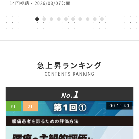
14回視聴 ・ 2026/08/07公開
14回
1
2
3
4
5
6
7
8
9
10
急上昇ランキング
CONTENTS RANKING
1
No.
5
00:19:40
PT
OT