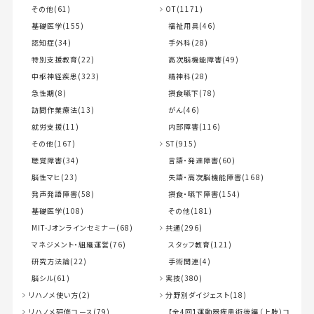
その他(61)
OT(1171)
基礎医学(155)
福祉用具(46)
認知症(34)
手外科(28)
特別支援教育(22)
高次脳機能障害(49)
中枢神経疾患(323)
精神科(28)
急性期(8)
摂食嚥下(78)
訪問作業療法(13)
がん(46)
就労支援(11)
内部障害(116)
その他(167)
ST(915)
聴覚障害(34)
言語・発達障害(60)
脳性マヒ(23)
失語・高次脳機能障害(168)
発声発語障害(58)
摂食・嚥下障害(154)
基礎医学(108)
その他(181)
MIT-Jオンラインセミナー(68)
共通(296)
マネジメント・組織運営(76)
スタッフ教育(121)
研究方法論(22)
手術関連(4)
脳シル(61)
実技(380)
リハノメ使い方(2)
分野別ダイジェスト(18)
リハノメ研修コース(79)
【全4回】運動器疾患術後編（上肢）コ