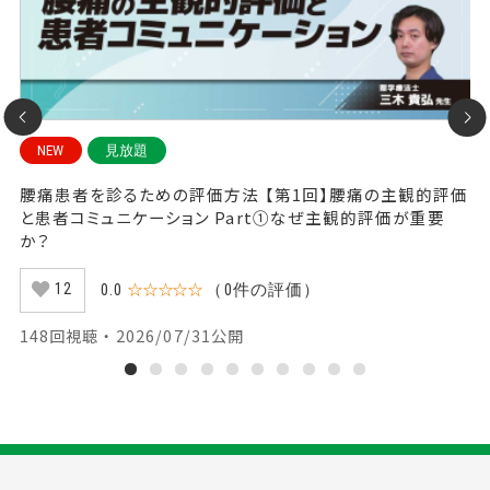
NEW
見放題
ビ
腰痛患者を診るための評価方法 【第1回】腰痛の主観的評価
腰
と患者コミュニケーション Part①なぜ主観的評価が重要
P
か？
0.0
☆☆☆☆☆
（0件の評価）
12
4
148回視聴 ・ 2026/07/31公開
1
2
3
4
5
6
7
8
9
10