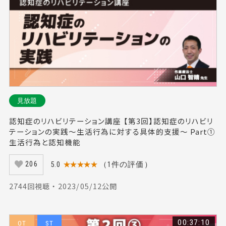
見放題
認知症のリハビリテーション講座 【第3回】認知症のリハビリ
テーションの実践～生活行為に対する具体的支援～ Part①
生活行為と認知機能
5.0
★★★★★
（1件の評価）
206
2744回視聴 ・ 2023/05/12公開
00:37:10
OT
ST