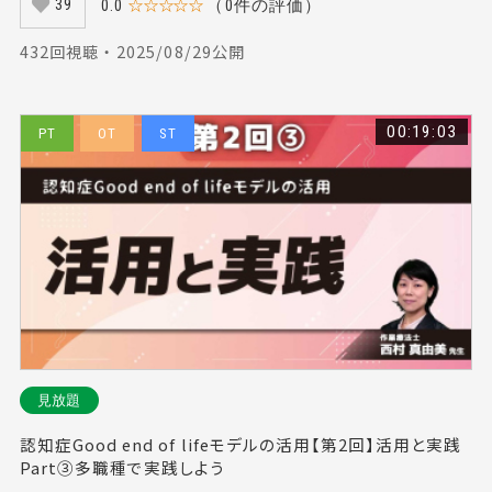
0.0
☆☆☆☆☆
（0件の評価）
39
432回視聴 ・ 2025/08/29公開
00:19:03
PT
OT
ST
見放題
認知症Good end of lifeモデルの活用【第2回】活用と実践
Part③多職種で実践しよう