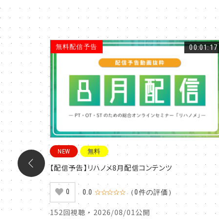
00:22:07
無料配信予告
00:01:17
NEW
無料
発予防の
【配信予告】リハノメ8月配信コンテンツ
0
0.0
☆☆☆☆☆
（0件の評価）
152回視聴 ・ 2026/08/01公開