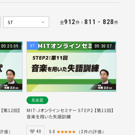
912
811 - 828
全
件
件
00:25:09
ST
00:30:07
見放題
 【第12回】
MIT-Jオンラインセミナー STEP2 【第11回】
音楽を用いた失語訓練
40
の評価）
5.0
★★★★★
（2件の評価）