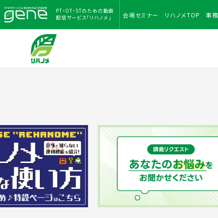
PT・OT・STのための
動画
会場
セミナー
リハノメ
TOP
事
配信サービス「リハノメ」