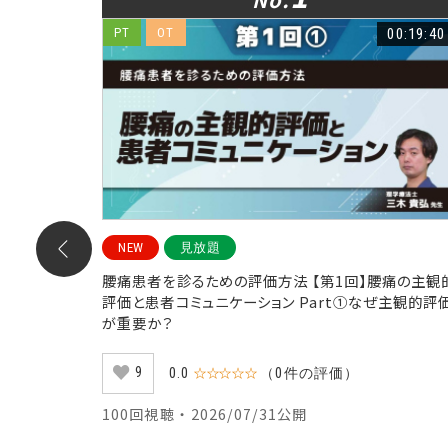
00:23:57
PT
OT
00:19:40
NEW
見放題
art④肩峰
腰痛患者を診るための評価方法 【第1回】腰痛の主観
評価と患者コミュニケーション Part①なぜ主観的評
が重要か？
9
0.0
☆☆☆☆☆
（0件の評価）
100回視聴 ・ 2026/07/31公開