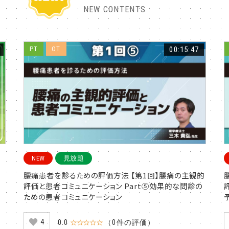
NEW CONTENTS
PT
OT
00:15:47
NEW
見放題
腰痛患者を診るための評価方法 【第1回】腰痛の主観的
評価と患者コミュニケーション Part⑤効果的な問診の
ための患者コミュニケーション
4
0.0
☆☆☆☆☆
（0件の評価）