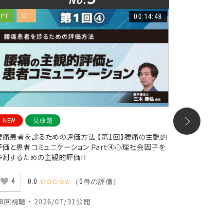
PT
OT
00:14:48
PT
O
NEW
見放題
見放題
腰痛患者を診るための評価方法 【第1回】腰痛の主観的
腰部脊柱
評価と患者コミュニケーション Part④心理社会因子を
年版- 実
予測するための主観的評価II
342
4
0.0
☆☆☆☆☆
（0件の評価）
4001回視
38回視聴 ・ 2026/07/31公開