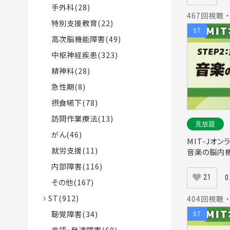
手外科(28)
467回視聴 ・
特別支援教育(22)
ST
高次脳機能障害(49)
中枢神経疾患(323)
精神科(28)
急性期(8)
摂食嚥下(78)
訪問作業療法(13)
見放題
がん(46)
MIT-Jオン
就労支援(11)
音楽の脳内機
内部障害(116)
21
0
その他(167)
ST(912)
404回視聴 ・
聴覚障害(34)
ST
言語・発達障害(60)