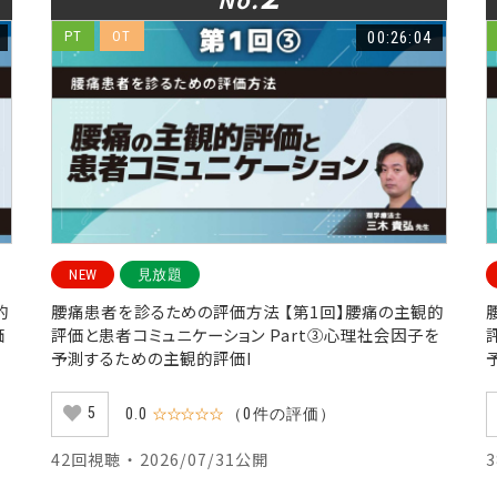
PT
OT
00:26:04
NEW
見放題
的
腰痛患者を診るための評価方法 【第1回】腰痛の主観的
価
評価と患者コミュニケーション Part③心理社会因子を
予測するための主観的評価I
5
0.0
☆☆☆☆☆
（0件の評価）
42回視聴 ・ 2026/07/31公開