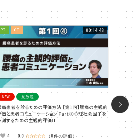
PT
OT
00:14:48
PT
O
NEW
見放題
NEW
腰痛患者を診るための評価方法 【第1回】腰痛の主観的
腰痛患者
評価と患者コミュニケーション Part④心理社会因子を
評価と患者
予測するための主観的評価II
予測する
4
5
0.0
☆☆☆☆☆
（0件の評価）