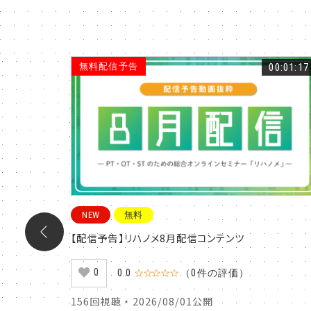
00:22:07
無料配信予告
00:01:17
NEW
無料
発予防の
【配信予告】リハノメ8月配信コンテンツ
0
0.0
☆☆☆☆☆
（0件の評価）
156回視聴 ・ 2026/08/01公開