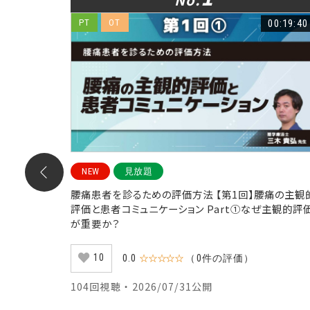
00:23:08
PT
OT
00:19:40
NEW
見放題
のシーティ
腰痛患者を診るための評価方法 【第1回】腰痛の主観
Part①
評価と患者コミュニケーション Part①なぜ主観的評
が重要か？
10
0.0
☆☆☆☆☆
（0件の評価）
104回視聴 ・ 2026/07/31公開