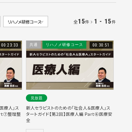
15
1 - 15
全
件
件
00:23:33
共通
リハノメ研修コース
00:30:51
見放題
医療人」ス
新人セラピストのための「社会人＆医療人」ス
rt⑦整理整
タートガイド【第2回】医療人編 Part⑥医療安
全