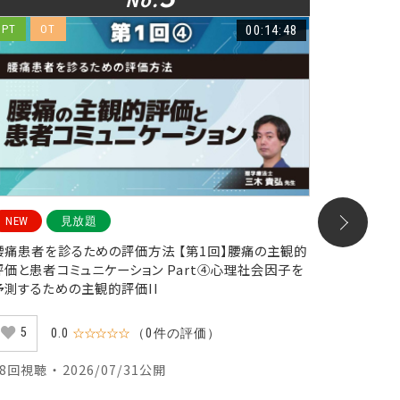
PT
OT
00:14:48
ST
NEW
見放題
NEW
腰痛患者を診るための評価方法 【第1回】腰痛の主観的
神経心理
評価と患者コミュニケーション Part④心理社会因子を
ハビリテ
予測するための主観的評価II
10
5
0.0
☆☆☆☆☆
（0件の評価）
125回視聴
38回視聴 ・ 2026/07/31公開