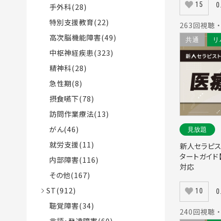
15
0
手外科(28)
特別支援教育(22)
263回視聴 ・
高次脳機能障害(49)
共通
リ
中枢神経疾患(323)
精神科(28)
急性期(8)
摂食嚥下(78)
訪問作業療法(13)
がん(46)
見放題
就労支援(11)
新人セラピス
タートガイド
内部障害(116)
対応
その他(167)
ST(912)
10
0
聴覚障害(34)
240回視聴 ・
言語・発達障害(60)