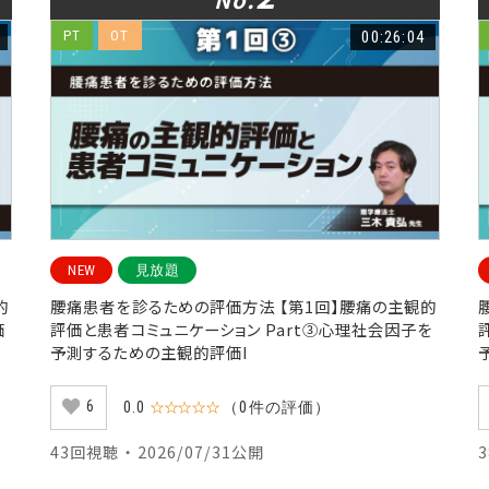
PT
OT
00:26:04
NEW
見放題
的
腰痛患者を診るための評価方法 【第1回】腰痛の主観的
価
評価と患者コミュニケーション Part③心理社会因子を
予測するための主観的評価I
6
0.0
☆☆☆☆☆
（0件の評価）
43回視聴 ・ 2026/07/31公開