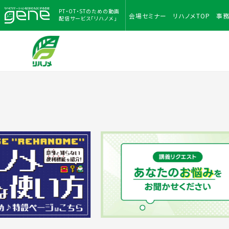
PT・OT・STのための
動画
会場
セミナー
リハノメ
TOP
事
配信サービス「リハノメ」