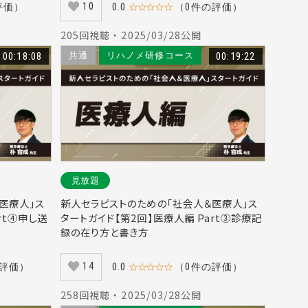
10
評価）
0.0
☆☆☆☆☆
（0件の評価）
205回視聴 ・ 2025/03/28公開
00:18:08
共通
リハノメ研修コース
00:19:22
見放題
医療人」ス
新人セラピストのための「社会人＆医療人」ス
rt④申し送
タートガイド【第2回】医療人編 Part③診療記
録の在り方と書き方
14
の評価）
0.0
☆☆☆☆☆
（0件の評価）
258回視聴 ・ 2025/03/28公開