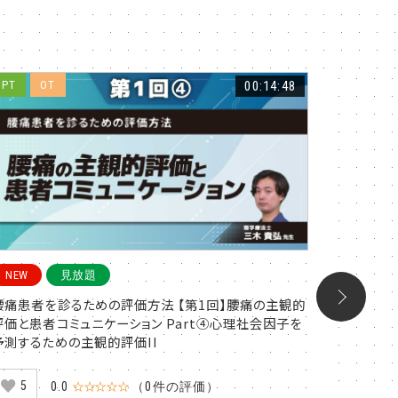
PT
OT
00:14:48
PT
O
NEW
見放題
NEW
腰痛患者を診るための評価方法 【第1回】腰痛の主観的
腰痛患者
評価と患者コミュニケーション Part④心理社会因子を
評価と患者
予測するための主観的評価II
予測する
5
6
0.0
☆☆☆☆☆
（0件の評価）