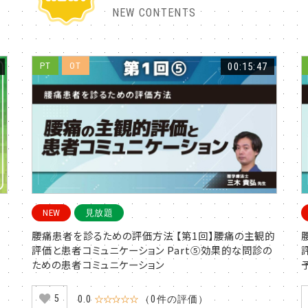
NEW CONTENTS
PT
OT
00:15:47
NEW
見放題
腰痛患者を診るための評価方法 【第1回】腰痛の主観的
評価と患者コミュニケーション Part⑤効果的な問診の
ための患者コミュニケーション
5
0.0
☆☆☆☆☆
（0件の評価）