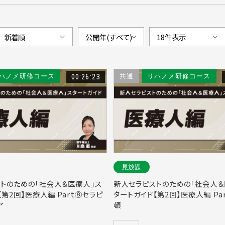
ハノメ研修コース
00:26:23
共通
リハノメ研修コース
見放題
トのための「社会人＆医療人」ス
新人セラピストのための「社会人＆
【第2回】医療人編 Part⑧セラピ
タートガイド【第2回】医療人編 Pa
ア
頓