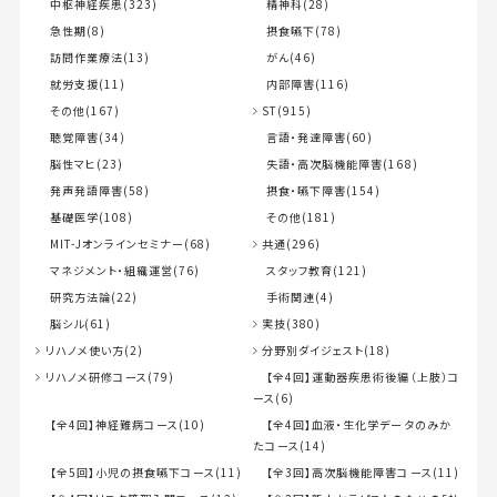
中枢神経疾患(323)
精神科(28)
急性期(8)
摂食嚥下(78)
訪問作業療法(13)
がん(46)
就労支援(11)
内部障害(116)
その他(167)
ST(915)
聴覚障害(34)
言語・発達障害(60)
脳性マヒ(23)
失語・高次脳機能障害(168)
発声発語障害(58)
摂食・嚥下障害(154)
基礎医学(108)
その他(181)
MIT-Jオンラインセミナー(68)
共通(296)
マネジメント・組織運営(76)
スタッフ教育(121)
研究方法論(22)
手術関連(4)
脳シル(61)
実技(380)
リハノメ使い方(2)
分野別ダイジェスト(18)
リハノメ研修コース(79)
【全4回】運動器疾患術後編（上肢）コ
ース(6)
【全4回】神経難病コース(10)
【全4回】血液・生化学データのみか
たコース(14)
【全5回】小児の摂食嚥下コース(11)
【全3回】高次脳機能障害コース(11)