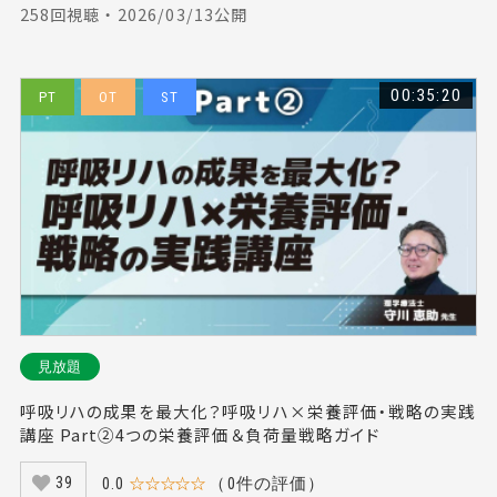
258回視聴 ・ 2026/03/13公開
00:35:20
PT
OT
ST
見放題
呼吸リハの成果を最大化？呼吸リハ×栄養評価・戦略の実践
講座 Part②4つの栄養評価＆負荷量戦略ガイド
0.0
☆☆☆☆☆
（0件の評価）
39