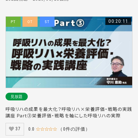
00:20:11
PT
OT
ST
見放題
呼吸リハの成果を最大化？呼吸リハ×栄養評価・戦略の実践
講座 Part③栄養評価・戦略を軸にした呼吸リハの実際
0.0
☆☆☆☆☆
（0件の評価）
37