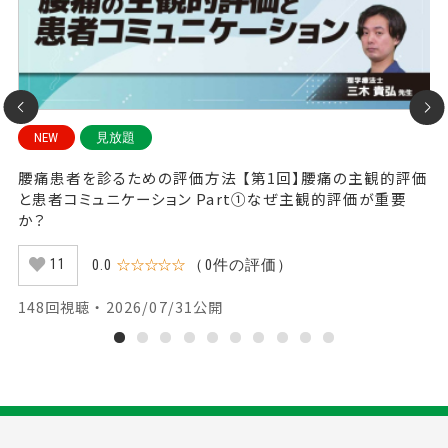
NEW
見放題
ビ
腰痛患者を診るための評価方法 【第1回】腰痛の主観的評価
腰
と患者コミュニケーション Part①なぜ主観的評価が重要
P
か？
0.0
☆☆☆☆☆
（0件の評価）
11
4
148回視聴 ・ 2026/07/31公開
1
2
3
4
5
6
7
8
9
10