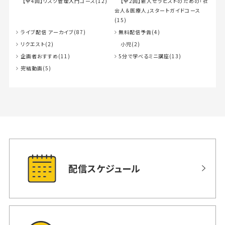
【全4回】リスク管理入門コース(12)
【全2回】新人セラピストのための「社
会人＆医療人」スタートガイドコース
(15)
ライブ配信 アーカイブ(87)
無料配信予告(4)
リクエスト(2)
小児(2)
企画者おすすめ(11)
5分で学べるミニ講座(13)
完結動画(5)
配信スケジュール