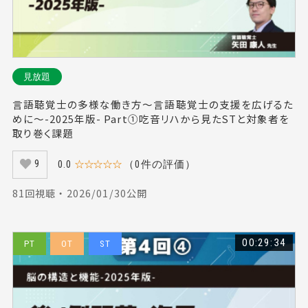
見放題
言語聴覚士の多様な働き方～言語聴覚士の支援を広げるた
めに～-2025年版- Part①吃音リハから見たSTと対象者を
取り巻く課題
0.0
☆☆☆☆☆
（0件の評価）
9
81回視聴 ・ 2026/01/30公開
00:29:34
PT
OT
ST