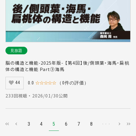
見放題
脳の構造と機能-2025年版- 【第4回】後/側頭葉・海馬・扁桃
体の構造と機能 Part③海馬
0.0
☆☆☆☆☆
（0件の評価）
44
233回視聴 ・ 2026/01/30公開
3
4
5
6
7
8