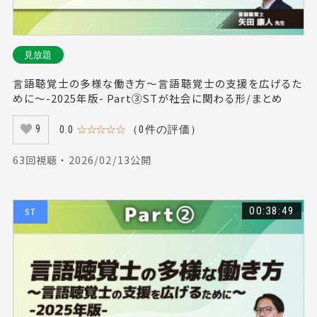
見放題
言語聴覚士の多様な働き方～言語聴覚士の支援を広げるた
めに～-2025年版- Part③STが社会に関わる形/まとめ
0.0
☆☆☆☆☆
（0件の評価）
9
63回視聴 ・ 2026/02/13公開
00:38:49
ST