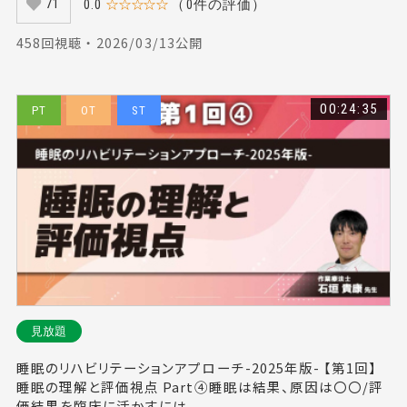
0.0
☆☆☆☆☆
（0件の評価）
71
458回視聴 ・ 2026/03/13公開
00:24:35
PT
OT
ST
見放題
睡眠のリハビリテーションアプローチ-2025年版- 【第1回】
睡眠の理解と評価視点 Part④睡眠は結果、原因は〇〇/評
価結果を臨床に活かすには