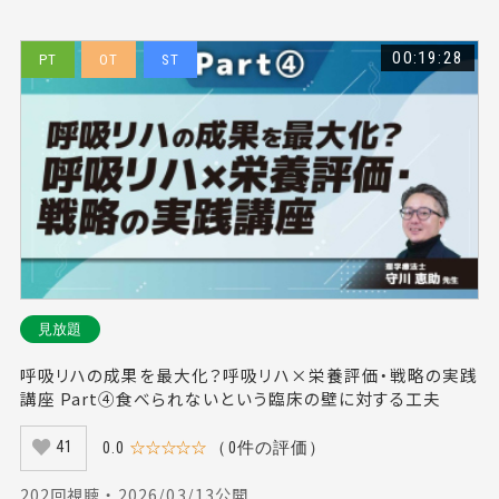
00:19:28
PT
OT
ST
見放題
呼吸リハの成果を最大化？呼吸リハ×栄養評価・戦略の実践
講座 Part④食べられないという臨床の壁に対する工夫
0.0
☆☆☆☆☆
（0件の評価）
41
202回視聴 ・ 2026/03/13公開