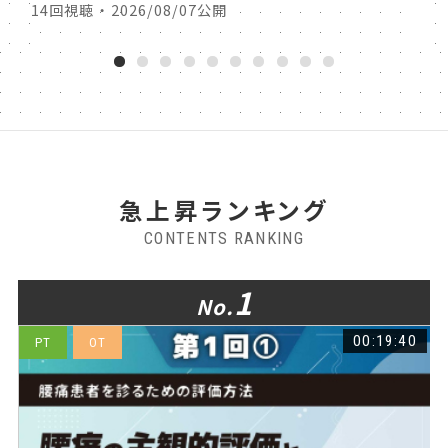
14回視聴 ・ 2026/08/07公開
14回
1
2
3
4
5
6
7
8
9
10
急上昇ランキング
CONTENTS RANKING
1
No.
5
00:19:40
PT
OT