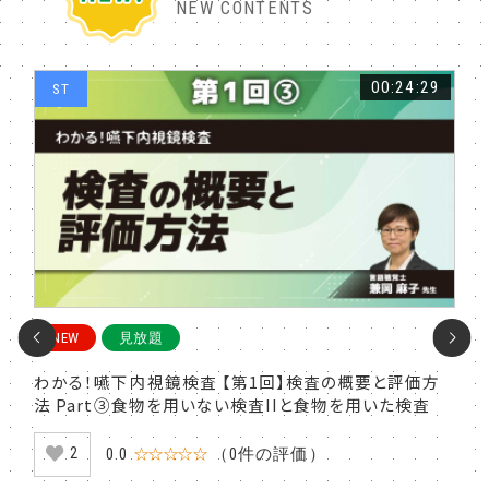
NEW CONTENTS
:48
00:24:29
ST
S
NEW
見放題
N
観的
わかる！嚥下内視鏡検査 【第1回】検査の概要と評価方
わか
子を
法 Part③食物を用いない検査IIと食物を用いた検査
法 
0.0
☆☆☆☆☆
（0件の評価）
2