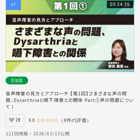
00:24:26
ST
見放題
音声障害の見方とアプローチ 【第1回】さまざまな声の問
題、Dysarthriaと嚥下障害との関係 Part①声の問題につい
てⅠ
0.0
☆☆☆☆☆
（0件の評価）
28
221回視聴 ・ 2026/03/13公開