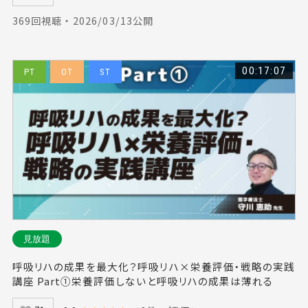
369回視聴 ・ 2026/03/13公開
00:17:07
PT
OT
ST
見放題
呼吸リハの成果を最大化？呼吸リハ×栄養評価・戦略の実践
講座 Part①栄養評価しないと呼吸リハの成果は薄れる