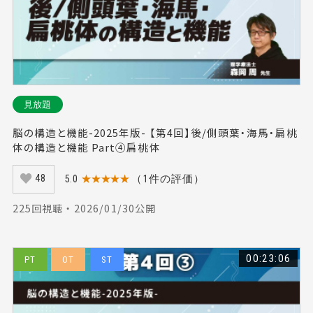
見放題
脳の構造と機能-2025年版- 【第4回】後/側頭葉・海馬・扁桃
体の構造と機能 Part④扁桃体
5.0
★★★★★
（1件の評価）
48
225回視聴 ・ 2026/01/30公開
00:23:06
PT
OT
ST