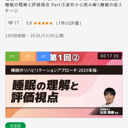
睡眠の理解と評価視点 Part③波形から読み解く睡眠の各ス
テージ
5.0
★★★★★
（1件の評価）
17
190回視聴 ・ 2026/03/06公開
00:17:20
PT
OT
ST
見放題